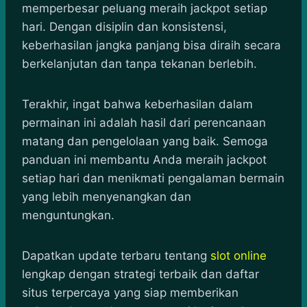
memperbesar peluang meraih jackpot setiap
hari. Dengan disiplin dan konsistensi,
keberhasilan jangka panjang bisa diraih secara
berkelanjutan dan tanpa tekanan berlebih.
Terakhir, ingat bahwa keberhasilan dalam
permainan ini adalah hasil dari perencanaan
matang dan pengelolaan yang baik. Semoga
panduan ini membantu Anda meraih jackpot
setiap hari dan menikmati pengalaman bermain
yang lebih menyenangkan dan
menguntungkan.
Dapatkan update terbaru tentang
slot online
lengkap dengan strategi terbaik dan daftar
situs terpercaya yang siap memberikan