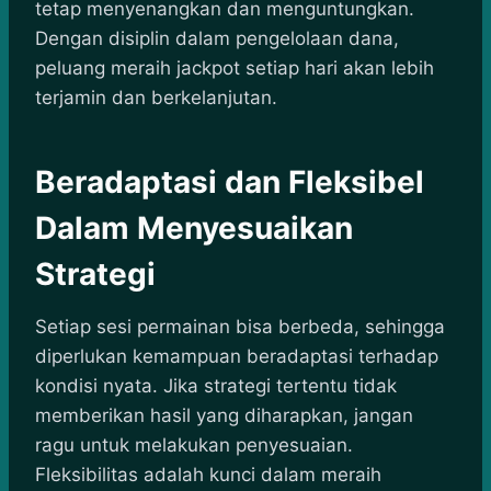
tetap menyenangkan dan menguntungkan.
Dengan disiplin dalam pengelolaan dana,
peluang meraih jackpot setiap hari akan lebih
terjamin dan berkelanjutan.
Beradaptasi dan Fleksibel
Dalam Menyesuaikan
Strategi
Setiap sesi permainan bisa berbeda, sehingga
diperlukan kemampuan beradaptasi terhadap
kondisi nyata. Jika strategi tertentu tidak
memberikan hasil yang diharapkan, jangan
ragu untuk melakukan penyesuaian.
Fleksibilitas adalah kunci dalam meraih