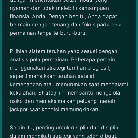
nyaman dan tidak melebihi kemampuan
finansial Anda. Dengan begitu, Anda dapat
bermain dengan tenang dan fokus pada pola
permainan tanpa terburu-buru.
Pilihlah sistem taruhan yang sesuai dengan
analisis pola permainan. Beberapa pemain
menggunakan strategi taruhan progresif,
seperti menaikkan taruhan setelah
kemenangan atau menurunkan saat mengalami
kekalahan. Strategi ini membantu mengelola
risiko dan memaksimalkan peluang meraih
jackpot saat kondisi memungkinkan.
Selain itu, penting untuk disiplin dan disiplin
dalam mengikuti strategi yang telah dibuat.