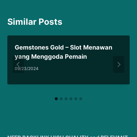
Similar Posts
Gemstones Gold – Slot Menawan
yang Menggoda Pemain
By
09/23/2024
adminbordea