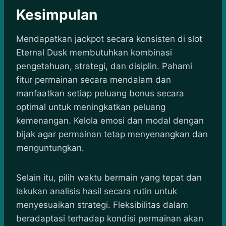
Kesimpulan
Mendapatkan jackpot secara konsisten di slot
Eternal Dusk membutuhkan kombinasi
pengetahuan, strategi, dan disiplin. Pahami
fitur permainan secara mendalam dan
manfaatkan setiap peluang bonus secara
optimal untuk meningkatkan peluang
kemenangan. Kelola emosi dan modal dengan
bijak agar permainan tetap menyenangkan dan
menguntungkan.
Selain itu, pilih waktu bermain yang tepat dan
lakukan analisis hasil secara rutin untuk
menyesuaikan strategi. Fleksibilitas dalam
beradaptasi terhadap kondisi permainan akan