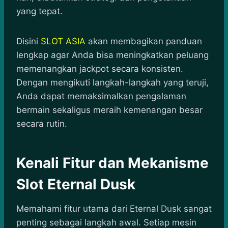
yang tepat.
Disini
SLOT ASIA
akan membagikan panduan
lengkap agar Anda bisa meningkatkan peluang
memenangkan jackpot secara konsisten.
Dengan mengikuti langkah-langkah yang teruji,
Anda dapat memaksimalkan pengalaman
bermain sekaligus meraih kemenangan besar
secara rutin.
Kenali Fitur dan Mekanisme
Slot Eternal Dusk
Memahami fitur utama dari Eternal Dusk sangat
penting sebagai langkah awal. Setiap mesin