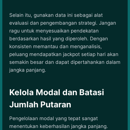
Selain itu, gunakan data ini sebagai alat
evaluasi dan pengembangan strategi. Jangan
ragu untuk menyesuaikan pendekatan
berdasarkan hasil yang diperoleh. Dengan
konsisten memantau dan menganalisis,
peluang mendapatkan jackpot setiap hari akan
semakin besar dan dapat dipertahankan dalam
jangka panjang.
Kelola Modal dan Batasi
Jumlah Putaran
Pengelolaan modal yang tepat sangat
menentukan keberhasilan jangka panjang.