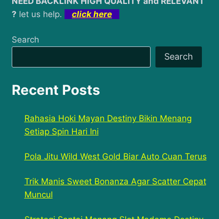
NEED BACKLINK HIGH QUALITY and RELEVANT
?
let us help.
click here
Search
Search
Recent Posts
Rahasia Hoki Mayan Destiny Bikin Menang
Setiap Spin Hari Ini
Pola Jitu Wild West Gold Biar Auto Cuan Terus
Trik Manis Sweet Bonanza Agar Scatter Cepat
Muncul