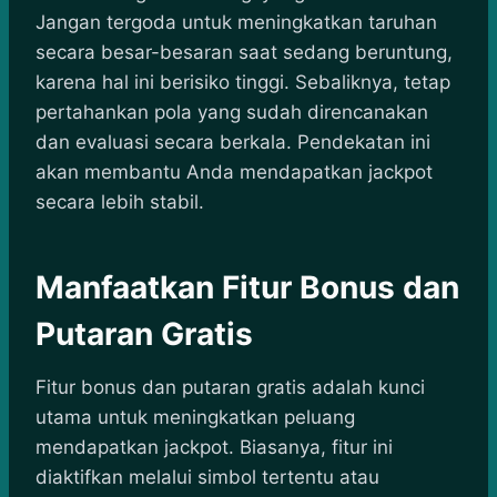
Jangan tergoda untuk meningkatkan taruhan
secara besar-besaran saat sedang beruntung,
karena hal ini berisiko tinggi. Sebaliknya, tetap
pertahankan pola yang sudah direncanakan
dan evaluasi secara berkala. Pendekatan ini
akan membantu Anda mendapatkan jackpot
secara lebih stabil.
Manfaatkan Fitur Bonus dan
Putaran Gratis
Fitur bonus dan putaran gratis adalah kunci
utama untuk meningkatkan peluang
mendapatkan jackpot. Biasanya, fitur ini
diaktifkan melalui simbol tertentu atau