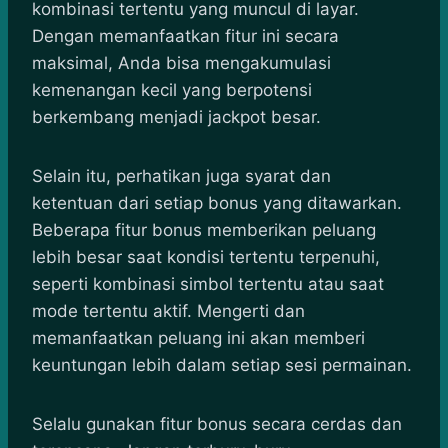
kombinasi tertentu yang muncul di layar.
Dengan memanfaatkan fitur ini secara
maksimal, Anda bisa mengakumulasi
kemenangan kecil yang berpotensi
berkembang menjadi jackpot besar.
Selain itu, perhatikan juga syarat dan
ketentuan dari setiap bonus yang ditawarkan.
Beberapa fitur bonus memberikan peluang
lebih besar saat kondisi tertentu terpenuhi,
seperti kombinasi simbol tertentu atau saat
mode tertentu aktif. Mengerti dan
memanfaatkan peluang ini akan memberi
keuntungan lebih dalam setiap sesi permainan.
Selalu gunakan fitur bonus secara cerdas dan