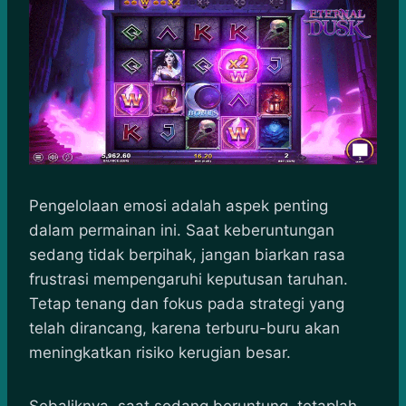
Pengelolaan emosi adalah aspek penting
dalam permainan ini. Saat keberuntungan
sedang tidak berpihak, jangan biarkan rasa
frustrasi mempengaruhi keputusan taruhan.
Tetap tenang dan fokus pada strategi yang
telah dirancang, karena terburu-buru akan
meningkatkan risiko kerugian besar.