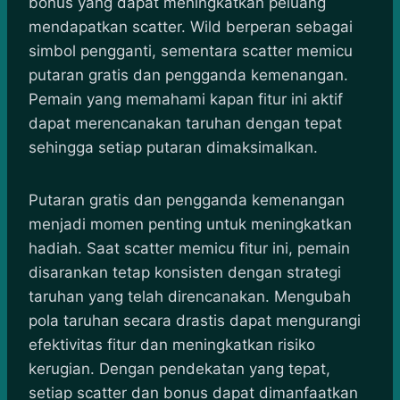
bonus yang dapat meningkatkan peluang
mendapatkan scatter. Wild berperan sebagai
simbol pengganti, sementara scatter memicu
putaran gratis dan pengganda kemenangan.
Pemain yang memahami kapan fitur ini aktif
dapat merencanakan taruhan dengan tepat
sehingga setiap putaran dimaksimalkan.
Putaran gratis dan pengganda kemenangan
menjadi momen penting untuk meningkatkan
hadiah. Saat scatter memicu fitur ini, pemain
disarankan tetap konsisten dengan strategi
taruhan yang telah direncanakan. Mengubah
pola taruhan secara drastis dapat mengurangi
efektivitas fitur dan meningkatkan risiko
kerugian. Dengan pendekatan yang tepat,
setiap scatter dan bonus dapat dimanfaatkan