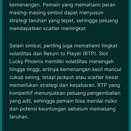
kemenangan. Pemain yang memahami peran
masing-masing simbol dapat menyusun
strategi taruhan yang tepat, sehingga peluang
mendapatkan scatter meningkat.
Selain simbol, penting juga memahami tingkat
volatilitas dan Return to Player (RTP). Slot
Lucky Phoenix memiliki volatilitas menengah
hingga tinggi, artinya kemenangan kecil muncul
cukup sering, tetapi jackpot atau scatter besar
memerlukan strategi dan kesabaran. RTP yang
kompetitif menunjukkan peluang pengembalian
yang adil, sehingga pemain bisa menilai risiko
dan potensi keuntungan sebelum memasang
taruhan.