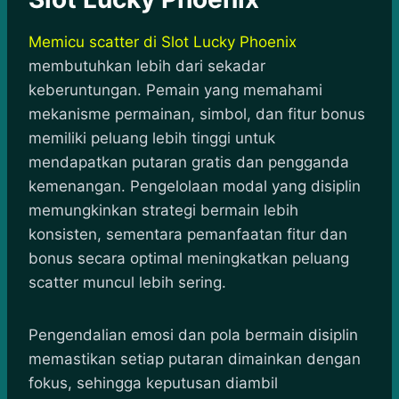
Memicu scatter di Slot Lucky Phoenix
membutuhkan lebih dari sekadar
keberuntungan. Pemain yang memahami
mekanisme permainan, simbol, dan fitur bonus
memiliki peluang lebih tinggi untuk
mendapatkan putaran gratis dan pengganda
kemenangan. Pengelolaan modal yang disiplin
memungkinkan strategi bermain lebih
konsisten, sementara pemanfaatan fitur dan
bonus secara optimal meningkatkan peluang
scatter muncul lebih sering.
Pengendalian emosi dan pola bermain disiplin
memastikan setiap putaran dimainkan dengan
fokus, sehingga keputusan diambil