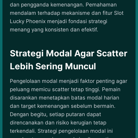
dan pengganda kemenangan. Pemahaman
mendalam terhadap mekanisme dan fitur Slot
Lucky Phoenix menjadi fondasi strategi
menang yang konsisten dan efektif.
Strategi Modal Agar Scatter
Lebih Sering Muncul
Pengelolaan modal menjadi faktor penting agar
peluang memicu scatter tetap tinggi. Pemain
disarankan menetapkan batas modal harian
dan target kemenangan sebelum bermain.
Dengan begitu, setiap putaran dapat
direncanakan dan risiko kerugian tetap
terkendali. Strategi pengelolaan modal ini