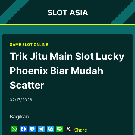
Skip
SLOT ASIA
to
content
GAME SLOT ONLINE
Trik Jitu Main Slot Lucky
Phoenix Biar Mudah
Scatter
By
02/17/2026
adminbordea
Bagikan
W
F
M
T
S
L
X
Share