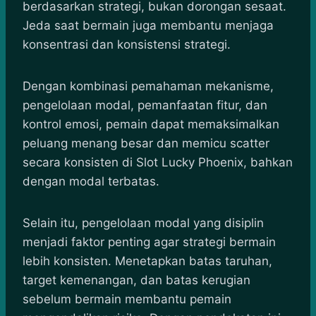
berdasarkan strategi, bukan dorongan sesaat.
Jeda saat bermain juga membantu menjaga
konsentrasi dan konsistensi strategi.
Dengan kombinasi pemahaman mekanisme,
pengelolaan modal, pemanfaatan fitur, dan
kontrol emosi, pemain dapat memaksimalkan
peluang menang besar dan memicu scatter
secara konsisten di Slot Lucky Phoenix, bahkan
dengan modal terbatas.
Selain itu, pengelolaan modal yang disiplin
menjadi faktor penting agar strategi bermain
lebih konsisten. Menetapkan batas taruhan,
target kemenangan, dan batas kerugian
sebelum bermain membantu pemain