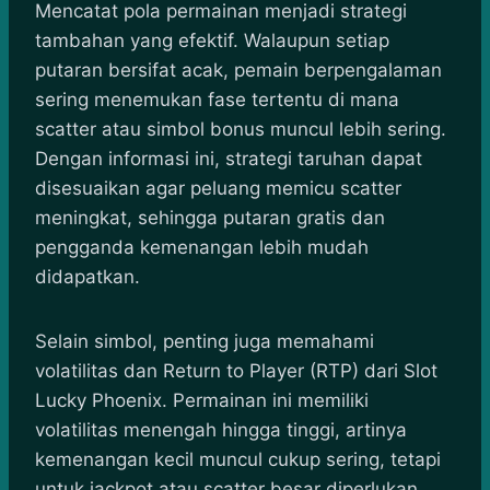
Mencatat pola permainan menjadi strategi
tambahan yang efektif. Walaupun setiap
putaran bersifat acak, pemain berpengalaman
sering menemukan fase tertentu di mana
scatter atau simbol bonus muncul lebih sering.
Dengan informasi ini, strategi taruhan dapat
disesuaikan agar peluang memicu scatter
meningkat, sehingga putaran gratis dan
pengganda kemenangan lebih mudah
didapatkan.
Selain simbol, penting juga memahami
volatilitas dan Return to Player (RTP) dari Slot
Lucky Phoenix. Permainan ini memiliki
volatilitas menengah hingga tinggi, artinya
kemenangan kecil muncul cukup sering, tetapi
untuk jackpot atau scatter besar diperlukan