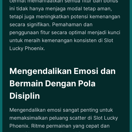
cermat memanfaatkan semua fitur dan bonus
ini tidak hanya menjaga modal tetap aman,
tetapi juga meningkatkan potensi kemenangan
secara signifikan. Pemahaman dan
penggunaan fitur secara optimal menjadi kunci
untuk meraih kemenangan konsisten di Slot
Lucky Phoenix.
Mengendalikan Emosi dan
Bermain Dengan Pola
Disiplin
Mengendalikan emosi sangat penting untuk
memaksimalkan peluang scatter di Slot Lucky
Phoenix. Ritme permainan yang cepat dan