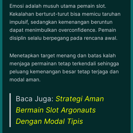
Emosi adalah musuh utama pemain slot.
Kekalahan berturut-turut bisa memicu taruhan
impulsif, sedangkan kemenangan beruntun
dapat menimbulkan overconfidence. Pemain
disiplin selalu berpegang pada rencana awal.
Menetapkan target menang dan batas kalah
menjaga permainan tetap terkendali sehingga
peluang kemenangan besar tetap terjaga dan
modal aman.
Baca Juga:
Strategi Aman
Bermain Slot Argonauts
Dengan Modal Tipis