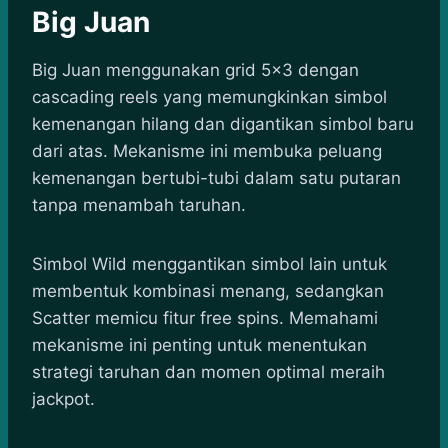
Big Juan
Big Juan menggunakan grid 5×3 dengan
cascading reels yang memungkinkan simbol
kemenangan hilang dan digantikan simbol baru
dari atas. Mekanisme ini membuka peluang
kemenangan bertubi-tubi dalam satu putaran
tanpa menambah taruhan.
Simbol Wild menggantikan simbol lain untuk
membentuk kombinasi menang, sedangkan
Scatter memicu fitur free spins. Memahami
mekanisme ini penting untuk menentukan
strategi taruhan dan momen optimal meraih
jackpot.