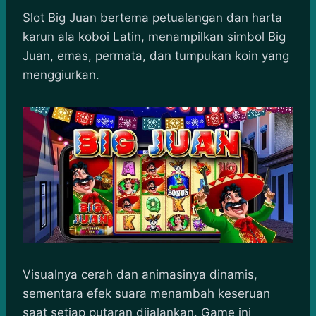
h
a
e
e
k
i
a
c
s
l
y
n
Slot Big Juan bertema petualangan dan harta
t
e
s
e
p
e
karun ala koboi Latin, menampilkan simbol Big
s
b
e
g
e
Juan, emas, permata, dan tumpukan koin yang
A
o
n
r
menggiurkan.
p
o
g
a
p
k
e
m
r
Visualnya cerah dan animasinya dinamis,
sementara efek suara menambah keseruan
saat setiap putaran dijalankan. Game ini