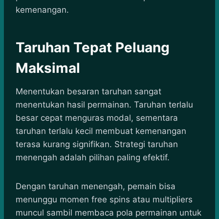
kemenangan.
Taruhan Tepat Peluang
Maksimal
Menentukan besaran taruhan sangat
menentukan hasil permainan. Taruhan terlalu
besar cepat menguras modal, sementara
taruhan terlalu kecil membuat kemenangan
terasa kurang signifikan. Strategi taruhan
menengah adalah pilihan paling efektif.
Dengan taruhan menengah, pemain bisa
menunggu momen free spins atau multipliers
muncul sambil membaca pola permainan untuk