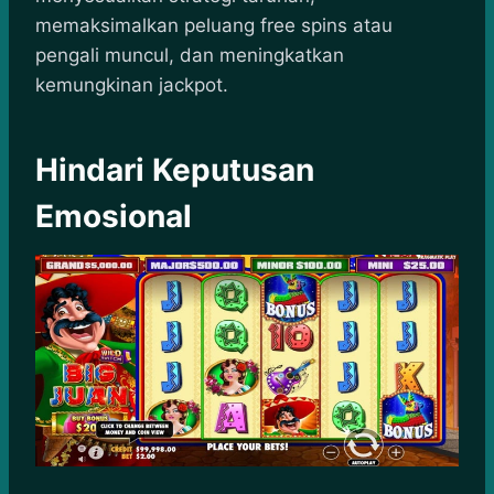
memaksimalkan peluang free spins atau
pengali muncul, dan meningkatkan
kemungkinan jackpot.
Hindari Keputusan
Emosional