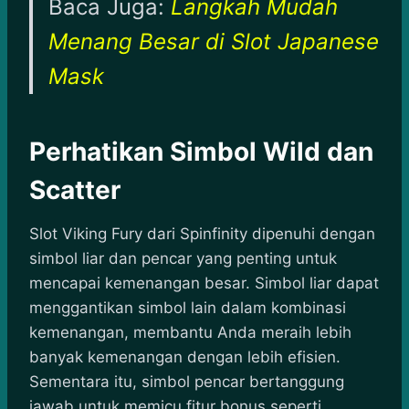
Baca Juga:
Langkah Mudah
Menang Besar di Slot Japanese
Mask
Perhatikan Simbol Wild dan
Scatter
Slot Viking Fury dari Spinfinity dipenuhi dengan
simbol liar dan pencar yang penting untuk
mencapai kemenangan besar. Simbol liar dapat
menggantikan simbol lain dalam kombinasi
kemenangan, membantu Anda meraih lebih
banyak kemenangan dengan lebih efisien.
Sementara itu, simbol pencar bertanggung
jawab untuk memicu fitur bonus seperti