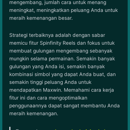
mengembang, jumlah cara untuk menang
meningkat, meningkatkan peluang Anda untuk
meraih kemenangan besar.
Strategi terbaiknya adalah dengan sabar
memicu fitur Spinfinity Reels dan fokus untuk
membuat gulungan mengembang sebanyak
mungkin selama permainan. Semakin banyak
gulungan yang Anda isi, semakin banyak
kombinasi simbol yang dapat Anda buat, dan
semakin tinggi peluang Anda untuk
mendapatkan Maxwin. Memahami cara kerja
fitur ini dan cara mengoptimalkan
penggunaannya dapat sangat membantu Anda
meraih kemenangan.