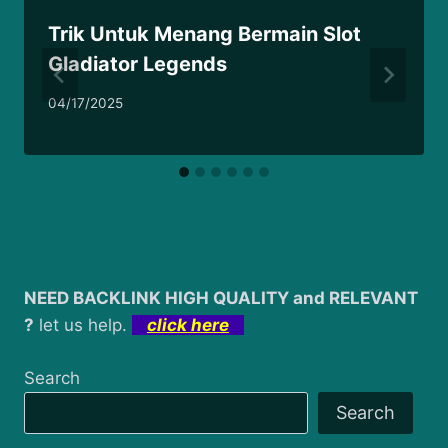
Trik Untuk Menang Bermain Slot
Gladiator Legends
By
04/17/2025
adminbordea
NEED BACKLINK HIGH QUALITY and RELEVANT
?
let us help.
click here
Search
Search