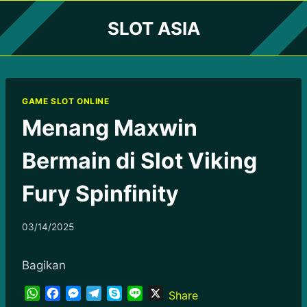
Skip
SLOT ASIA
to
content
GAME SLOT ONLINE
Menang Maxwin
Bermain di Slot Viking
Fury Spinfinity
By
03/14/2025
adminbordea
Bagikan
W
F
M
T
S
L
X
Share