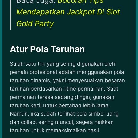
Baca Juga:
Bocoran Tips
Mendapatkan Jackpot Di Slot
Gold Party
Atur Pola Taruhan
Salah satu trik yang sering digunakan oleh
pemain profesional adalah menggunakan pola
taruhan dinamis, yakni menyesuaikan besaran
taruhan berdasarkan ritme permainan. Saat
permainan terasa sedang dingin, gunakan
taruhan kecil untuk bertahan lebih lama.
Namun, jika sudah terlihat pola simbol uang
dan collect sering muncul, segera naikkan
taruhan untuk memaksimalkan hasil.