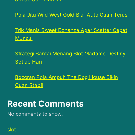
Pola Jitu Wild West Gold Biar Auto Cuan Terus
Trik Manis Sweet Bonanza Agar Scatter Cepat
Muncul
Strategi Santai Menang Slot Madame Destiny
Setiap Hari
Bocoran Pola Ampuh The Dog House Bikin
Cuan Stabil
Recent Comments
No comments to show.
slot