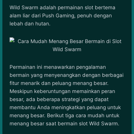
h
a
e
e
k
i
a
c
s
l
y
n
Wild Swarm adalah permainan slot bertema
t
e
s
e
p
e
alam liar dari Push Gaming, penuh dengan
s
b
e
g
e
lebah dan hutan.
A
o
n
r
p
o
g
a
p
k
e
m
r
Permainan ini menawarkan pengalaman
bermain yang menyenangkan dengan berbagai
fitur menarik dan peluang menang besar.
Meskipun keberuntungan memainkan peran
besar, ada beberapa strategi yang dapat
membantu Anda meningkatkan peluang untuk
menang besar. Berikut tiga cara mudah untuk
menang besar saat bermain slot Wild Swarm.