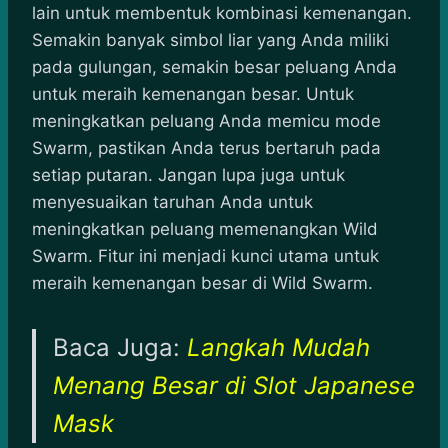
lain untuk membentuk kombinasi kemenangan.
Semakin banyak simbol liar yang Anda miliki
pada gulungan, semakin besar peluang Anda
untuk meraih kemenangan besar. Untuk
meningkatkan peluang Anda memicu mode
Swarm, pastikan Anda terus bertaruh pada
setiap putaran. Jangan lupa juga untuk
menyesuaikan taruhan Anda untuk
meningkatkan peluang memenangkan Wild
Swarm. Fitur ini menjadi kunci utama untuk
meraih kemenangan besar di Wild Swarm.
Baca Juga:
Langkah Mudah
Menang Besar di Slot Japanese
Mask