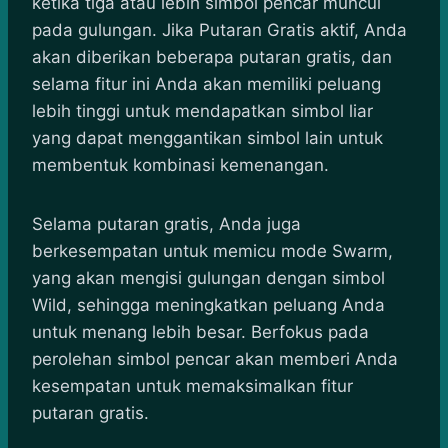
ketika tiga atau lebih simbol pencar muncul
pada gulungan. Jika Putaran Gratis aktif, Anda
akan diberikan beberapa putaran gratis, dan
selama fitur ini Anda akan memiliki peluang
lebih tinggi untuk mendapatkan simbol liar
yang dapat menggantikan simbol lain untuk
membentuk kombinasi kemenangan.
Selama putaran gratis, Anda juga
berkesempatan untuk memicu mode Swarm,
yang akan mengisi gulungan dengan simbol
Wild, sehingga meningkatkan peluang Anda
untuk menang lebih besar. Berfokus pada
perolehan simbol pencar akan memberi Anda
kesempatan untuk memaksimalkan fitur
putaran gratis.