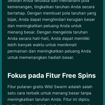
Setelah Anda terbiasa dan memahami pola
kemenangan, tingkatkan taruhan Anda secara
bertahap. Dengan membuat pola taruhan yang
bijak, Anda dapat menghindari kerugian besar
dan meningkatkan peluang Anda untuk
menang besar. Dengan mengelola taruhan
Anda secara hati-hati, Anda dapat memiliki
lebih banyak waktu untuk menikmati
permainan dan meningkatkan peluang Anda
untuk memenangkan hadiah besar.
Fokus pada Fitur Free Spins
Fitur putaran gratis Wild Swarm adalah salah
satu cara terbaik untuk menang besar tanpa
meningkatkan taruhan Anda. Fitur ini dipicu