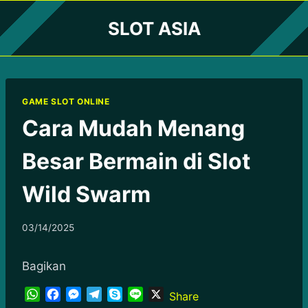
Skip
SLOT ASIA
to
content
GAME SLOT ONLINE
Cara Mudah Menang
Besar Bermain di Slot
Wild Swarm
By
03/14/2025
adminbordea
Bagikan
W
F
M
T
S
L
X
Share