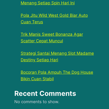
Menang Setiap Spin Hari Ini
Pola Jitu Wild West Gold Biar Auto
Cuan Terus
Trik Manis Sweet Bonanza Agar
Scatter Cepat Muncul
Strategi Santai Menang Slot Madame
Destiny Setiap Hari
Bocoran Pola Ampuh The Dog House
Bikin Cuan Stabil
Recent Comments
No comments to show.