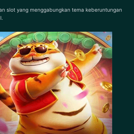
inan slot yang menggabungkan tema keberuntungan
l.