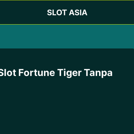
SLOT ASIA
lot Fortune Tiger Tanpa