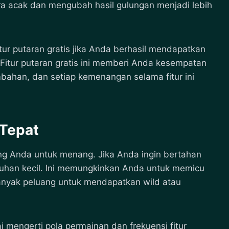
ra acak dan mengubah hasil gulungan menjadi lebih
tur putaran gratis jika Anda berhasil mendapatkan
Fitur putaran gratis ini memberi Anda kesempatan
ahan, dan setiap kemenangan selama fitur ini
 Tepat
g Anda untuk menang. Jika Anda ingin bertahan
aruhan kecil. Ini memungkinkan Anda untuk memicu
banyak peluang untuk mendapatkan wild atau
engerti pola permainan dan frekuensi fitur