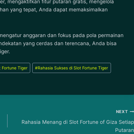
, mengaktifkan fitur putaran gratis, mengelola
ruhan yang tepat, Anda dapat memaksimalkan
m mengatur anggaran dan fokus pada pola permainan
ndekatan yang cerdas dan terencana, Anda bisa
iger.
t Fortune Tiger
#
Rahasia Sukses di Slot Fortune Tiger
NEXT
Rahasia Menang di Slot Fortune of Giza Setiap
Putaran