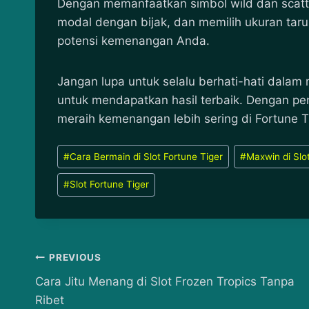
Dengan memanfaatkan simbol wild dan scatter
modal dengan bijak, dan memilih ukuran ta
potensi kemenangan Anda.
Jangan lupa untuk selalu berhati-hati dala
untuk mendapatkan hasil terbaik. Dengan pe
meraih kemenangan lebih sering di Fortune T
Post
#
Cara Bermain di Slot Fortune Tiger
#
Maxwin di Slo
Tags:
#
Slot Fortune Tiger
Post
PREVIOUS
Cara Jitu Menang di Slot Frozen Tropics Tanpa
navigation
Ribet