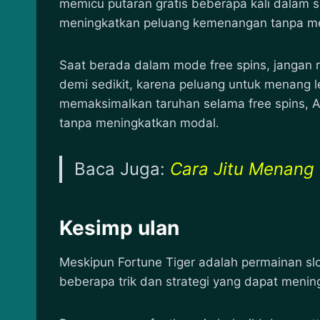
memicu putaran gratis beberapa kali dalam s
meningkatkan peluang kemenangan tanpa me
Saat berada dalam mode free spins, jangan 
demi sedikit, karena peluang untuk menang leb
memaksimalkan taruhan selama free spins, 
tanpa meningkatkan modal.
Baca Juga:
Cara Jitu Menang 
Kesimp ulan
Meskipun Fortune Tiger adalah permainan s
beberapa trik dan strategi yang dapat meni