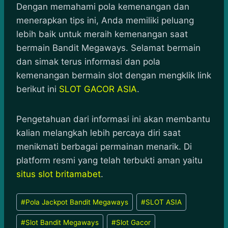
Dengan memahami pola kemenangan dan
menerapkan tips ini, Anda memiliki peluang
lebih baik untuk meraih kemenangan saat
bermain Bandit Megaways. Selamat bermain
dan simak terus informasi dan pola
kemenangan bermain slot dengan mengklik link
berikut ini
SLOT GACOR ASIA
.
Pengetahuan dari informasi ini akan membantu
kalian melangkah lebih percaya diri saat
menikmati berbagai permainan menarik. Di
platform resmi yang telah terbukti aman yaitu
situs slot britamabet
.
Post
#
Pola Jackpot Bandit Megaways
#
SLOT ASIA
Tags:
#
Slot Bandit Megaways
#
Slot Gacor