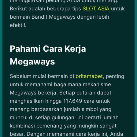
meningkatkan peluang Anda untuk menang.
Berikut adalah beberapa tips
SLOT ASIA
untuk
bermain Bandit Megaways dengan lebih
efektif.
Pahami Cara Kerja
Megaways
Sebelum mulai bermain di
britamabet
, penting
untuk memahami bagaimana mekanisme
Megaways bekerja. Setiap putaran dapat
menghasilkan hingga 117.649 cara untuk
menang berdasarkan jumlah simbol yang
muncul di setiap gulungan. Ini berarti jumlah
kombinasi pemenang yang mungkin sangat
besar. Dengan memahami cara kerja ini, Anda