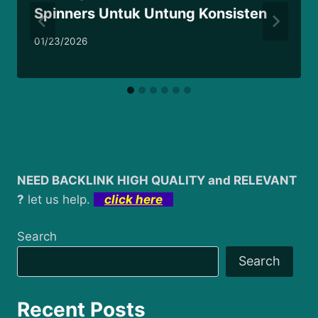
Spinners Untuk Untung Konsisten
By
01/23/2026
adminbordea
NEED BACKLINK HIGH QUALITY and RELEVANT
?
let us help.
click here
Search
Search
Recent Posts