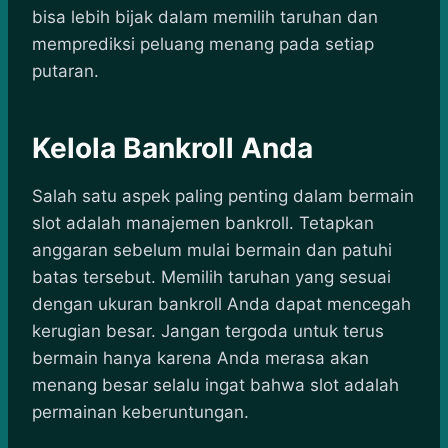
bisa lebih bijak dalam memilih taruhan dan
memprediksi peluang menang pada setiap
putaran.
Kelola Bankroll Anda
Salah satu aspek paling penting dalam bermain
slot adalah manajemen bankroll. Tetapkan
anggaran sebelum mulai bermain dan patuhi
batas tersebut. Memilih taruhan yang sesuai
dengan ukuran bankroll Anda dapat mencegah
kerugian besar. Jangan tergoda untuk terus
bermain hanya karena Anda merasa akan
menang besar selalu ingat bahwa slot adalah
permainan keberuntungan.