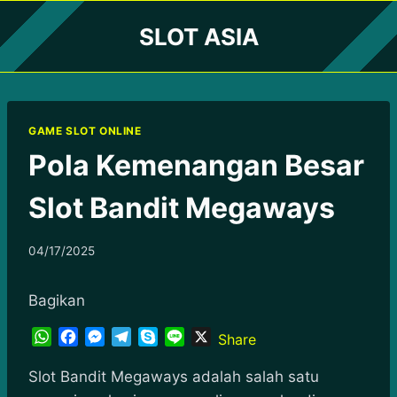
Skip
SLOT ASIA
to
content
GAME SLOT ONLINE
Pola Kemenangan Besar
Slot Bandit Megaways
By
04/17/2025
adminbordea
Bagikan
W
F
M
T
S
L
X
Share
h
a
e
e
k
i
a
c
s
l
y
n
Slot Bandit Megaways adalah salah satu
t
e
s
e
p
e