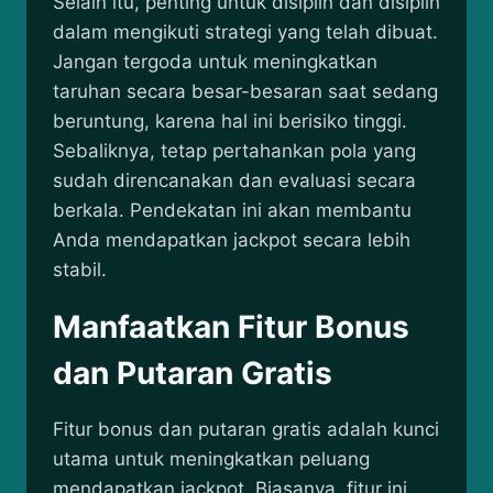
Selain itu, penting untuk disiplin dan disiplin
dalam mengikuti strategi yang telah dibuat.
Jangan tergoda untuk meningkatkan
taruhan secara besar-besaran saat sedang
beruntung, karena hal ini berisiko tinggi.
Sebaliknya, tetap pertahankan pola yang
sudah direncanakan dan evaluasi secara
berkala. Pendekatan ini akan membantu
Anda mendapatkan jackpot secara lebih
stabil.
Manfaatkan Fitur Bonus
dan Putaran Gratis
Fitur bonus dan putaran gratis adalah kunci
utama untuk meningkatkan peluang
mendapatkan jackpot. Biasanya, fitur ini