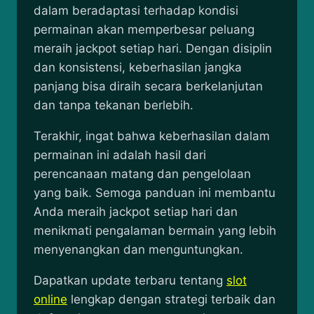
dalam beradaptasi terhadap kondisi
permainan akan memperbesar peluang
meraih jackpot setiap hari. Dengan disiplin
dan konsistensi, keberhasilan jangka
panjang bisa diraih secara berkelanjutan
dan tanpa tekanan berlebih.
Terakhir, ingat bahwa keberhasilan dalam
permainan ini adalah hasil dari
perencanaan matang dan pengelolaan
yang baik. Semoga panduan ini membantu
Anda meraih jackpot setiap hari dan
menikmati pengalaman bermain yang lebih
menyenangkan dan menguntungkan.
Dapatkan update terbaru tentang
slot
online
lengkap dengan strategi terbaik dan