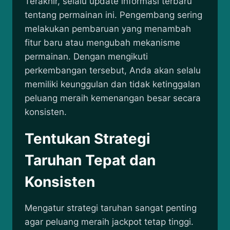
Terakhir, selalu update informasi terbaru
tentang permainan ini. Pengembang sering
melakukan pembaruan yang menambah
fitur baru atau mengubah mekanisme
permainan. Dengan mengikuti
perkembangan tersebut, Anda akan selalu
memiliki keunggulan dan tidak ketinggalan
peluang meraih kemenangan besar secara
konsisten.
Tentukan Strategi
Taruhan Tepat dan
Konsisten
Mengatur strategi taruhan sangat penting
agar peluang meraih jackpot tetap tinggi.