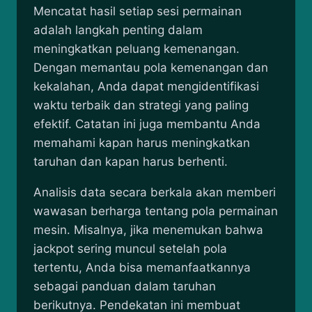
Mencatat hasil setiap sesi permainan
adalah langkah penting dalam
meningkatkan peluang kemenangan.
Dengan memantau pola kemenangan dan
kekalahan, Anda dapat mengidentifikasi
waktu terbaik dan strategi yang paling
efektif. Catatan ini juga membantu Anda
memahami kapan harus meningkatkan
taruhan dan kapan harus berhenti.
Analisis data secara berkala akan memberi
wawasan berharga tentang pola permainan
mesin. Misalnya, jika menemukan bahwa
jackpot sering muncul setelah pola
tertentu, Anda bisa memanfaatkannya
sebagai panduan dalam taruhan
berikutnya. Pendekatan ini membuat