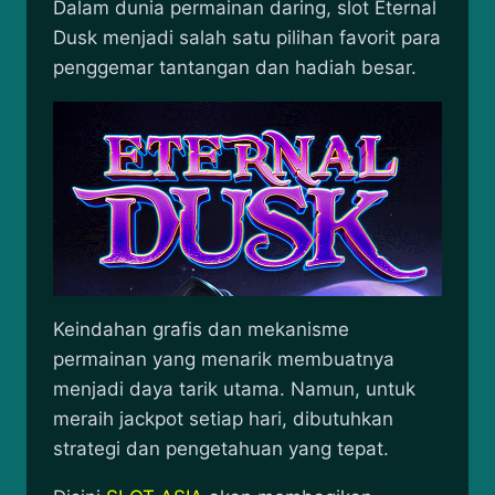
Dalam dunia permainan daring, slot Eternal
Dusk menjadi salah satu pilihan favorit para
penggemar tantangan dan hadiah besar.
Keindahan grafis dan mekanisme
permainan yang menarik membuatnya
menjadi daya tarik utama. Namun, untuk
meraih jackpot setiap hari, dibutuhkan
strategi dan pengetahuan yang tepat.