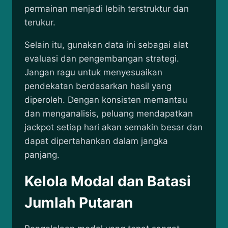
permainan menjadi lebih terstruktur dan
terukur.
Selain itu, gunakan data ini sebagai alat
evaluasi dan pengembangan strategi.
Jangan ragu untuk menyesuaikan
pendekatan berdasarkan hasil yang
diperoleh. Dengan konsisten memantau
dan menganalisis, peluang mendapatkan
jackpot setiap hari akan semakin besar dan
dapat dipertahankan dalam jangka
panjang.
Kelola Modal dan Batasi
Jumlah Putaran