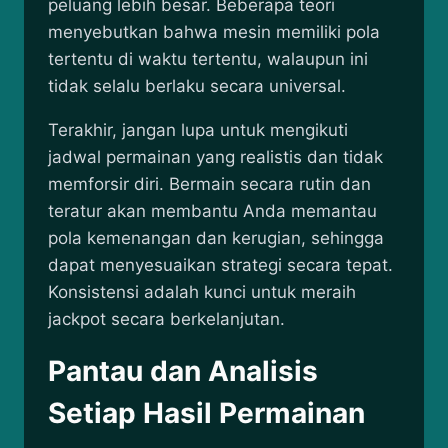
peluang lebih besar. Beberapa teori
menyebutkan bahwa mesin memiliki pola
tertentu di waktu tertentu, walaupun ini
tidak selalu berlaku secara universal.
Terakhir, jangan lupa untuk mengikuti
jadwal permainan yang realistis dan tidak
memforsir diri. Bermain secara rutin dan
teratur akan membantu Anda memantau
pola kemenangan dan kerugian, sehingga
dapat menyesuaikan strategi secara tepat.
Konsistensi adalah kunci untuk meraih
jackpot secara berkelanjutan.
Pantau dan Analisis
Setiap Hasil Permainan