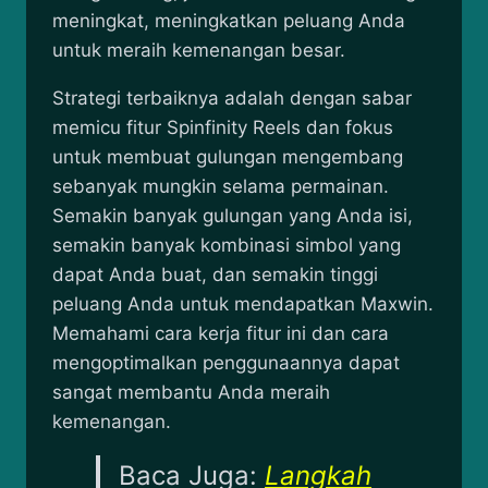
meningkat, meningkatkan peluang Anda
untuk meraih kemenangan besar.
Strategi terbaiknya adalah dengan sabar
memicu fitur Spinfinity Reels dan fokus
untuk membuat gulungan mengembang
sebanyak mungkin selama permainan.
Semakin banyak gulungan yang Anda isi,
semakin banyak kombinasi simbol yang
dapat Anda buat, dan semakin tinggi
peluang Anda untuk mendapatkan Maxwin.
Memahami cara kerja fitur ini dan cara
mengoptimalkan penggunaannya dapat
sangat membantu Anda meraih
kemenangan.
Baca Juga:
Langkah