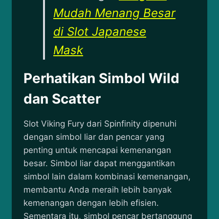
Mudah Menang Besar
di Slot Japanese
Mask
Perhatikan Simbol Wild
dan Scatter
Slot Viking Fury dari Spinfinity dipenuhi
dengan simbol liar dan pencar yang
penting untuk mencapai kemenangan
besar. Simbol liar dapat menggantikan
simbol lain dalam kombinasi kemenangan,
membantu Anda meraih lebih banyak
kemenangan dengan lebih efisien.
Sementara itu, simbol pencar bertanggung