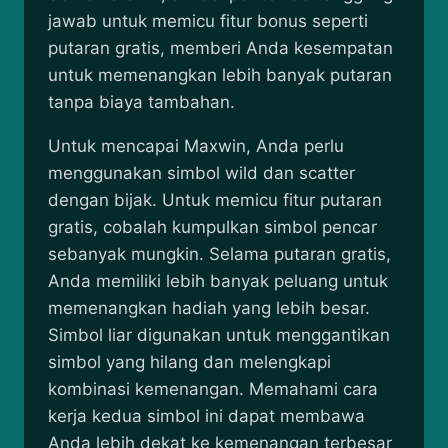
jawab untuk memicu fitur bonus seperti
putaran gratis, memberi Anda kesempatan
untuk memenangkan lebih banyak putaran
tanpa biaya tambahan.
Untuk mencapai Maxwin, Anda perlu
menggunakan simbol wild dan scatter
dengan bijak. Untuk memicu fitur putaran
gratis, cobalah kumpulkan simbol pencar
sebanyak mungkin. Selama putaran gratis,
Anda memiliki lebih banyak peluang untuk
memenangkan hadiah yang lebih besar.
Simbol liar digunakan untuk menggantikan
simbol yang hilang dan melengkapi
kombinasi kemenangan. Memahami cara
kerja kedua simbol ini dapat membawa
Anda lebih dekat ke kemenangan terbesar