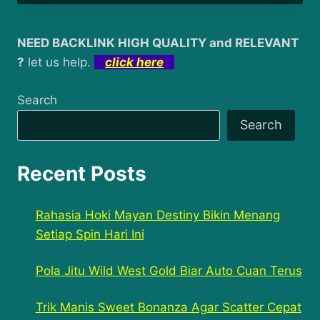
NEED BACKLINK HIGH QUALITY and RELEVANT
?
let us help.
click here
Search
Search
Recent Posts
Rahasia Hoki Mayan Destiny Bikin Menang
Setiap Spin Hari Ini
Pola Jitu Wild West Gold Biar Auto Cuan Terus
Trik Manis Sweet Bonanza Agar Scatter Cepat