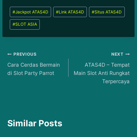
Post
#
Jackpot ATAS4D
#
Link ATAS4D
#
Situs ATAS4D
Tags:
#
SLOT ASIA
Post
PREVIOUS
NEXT
Cara Cerdas Bermain
ATAS4D – Tempat
navigation
di Slot Party Parrot
Main Slot Anti Rungkat
Terpercaya
Similar Posts