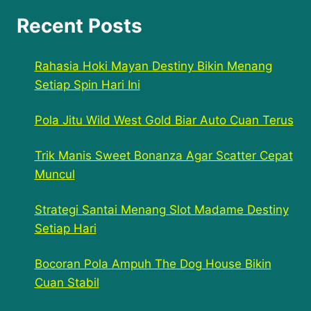
Recent Posts
Rahasia Hoki Mayan Destiny Bikin Menang
Setiap Spin Hari Ini
Pola Jitu Wild West Gold Biar Auto Cuan Terus
Trik Manis Sweet Bonanza Agar Scatter Cepat
Muncul
Strategi Santai Menang Slot Madame Destiny
Setiap Hari
Bocoran Pola Ampuh The Dog House Bikin
Cuan Stabil