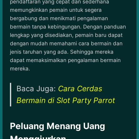
pendaftaran yang cepat dan sederhana
memungkinkan pemain untuk segera
bergabung dan menikmati pengalaman
bermain tanpa kebingungan. Dengan panduan
lengkap yang disediakan, pemain baru dapat
dengan mudah memahami cara bermain dan
jenis taruhan yang ada. Sehingga mereka
dapat memaksimalkan pengalaman bermain
mereka.
Baca Juga:
Cara Cerdas
Bermain di Slot Party Parrot
Peluang Menang Uang