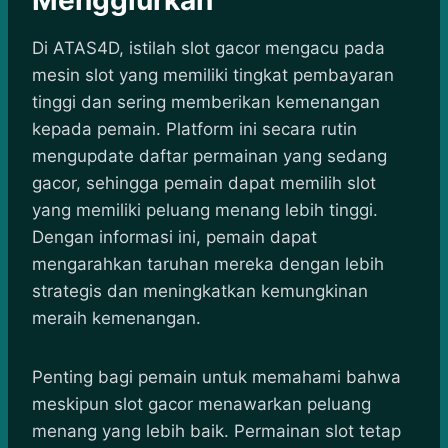
Menggiurkan
Di ATAS4D, istilah slot gacor mengacu pada
mesin slot yang memiliki tingkat pembayaran
tinggi dan sering memberikan kemenangan
kepada pemain. Platform ini secara rutin
mengupdate daftar permainan yang sedang
gacor, sehingga pemain dapat memilih slot
yang memiliki peluang menang lebih tinggi.
Dengan informasi ini, pemain dapat
mengarahkan taruhan mereka dengan lebih
strategis dan meningkatkan kemungkinan
meraih kemenangan.
Penting bagi pemain untuk memahami bahwa
meskipun slot gacor menawarkan peluang
menang yang lebih baik. Permainan slot tetap