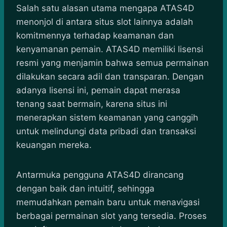
Salah satu alasan utama mengapa ATAS4D
menonjol di antara situs slot lainnya adalah
komitmennya terhadap keamanan dan
kenyamanan pemain. ATAS4D memiliki lisensi
resmi yang menjamin bahwa semua permainan
dilakukan secara adil dan transparan. Dengan
adanya lisensi ini, pemain dapat merasa
tenang saat bermain, karena situs ini
menerapkan sistem keamanan yang canggih
untuk melindungi data pribadi dan transaksi
keuangan mereka.
Antarmuka pengguna ATAS4D dirancang
dengan baik dan intuitif, sehingga
memudahkan pemain baru untuk menavigasi
berbagai permainan slot yang tersedia. Proses