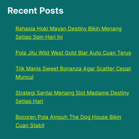
Recent Posts
Rahasia Hoki Mayan Destiny Bikin Menang
Setiap Spin Hari Ini
Pola Jitu Wild West Gold Biar Auto Cuan Terus
Trik Manis Sweet Bonanza Agar Scatter Cepat
Muncul
Strategi Santai Menang Slot Madame Destiny
Setiap Hari
Bocoran Pola Ampuh The Dog House Bikin
Cuan Stabil