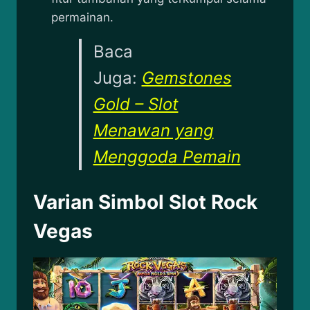
permainan.
Baca
Juga:
Gemstones
Gold – Slot
Menawan yang
Menggoda Pemain
Varian Simbol Slot Rock
Vegas