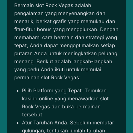
Bermain slot Rock Vegas adalah
pengalaman yang menyenangkan dan
menarik, berkat grafis yang memukau dan
fitur-fitur bonus yang menggiurkan. ​Dengan
memahami cara bermain dan strategi yang
tepat, Anda dapat mengoptimalkan setiap
putaran Anda untuk meningkatkan peluang
menang.​ Berikut adalah langkah-langkah
yang perlu Anda ikuti untuk memulai
permainan slot Rock Vegas:
Pilih Platform yang Tepat: Temukan
kasino online yang menawarkan slot
Rock Vegas dan buka permainan
tersebut.
Atur Taruhan Anda: Sebelum memutar
gulungan, tentukan jumlah taruhan