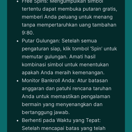
Free Spins: Mengumpulkan simbol
tertentu dapat membuka putaran gratis,
memberi Anda peluang untuk menang
tanpa mempertaruhkan uang tambahan
9:80.
Putar Gulungan: Setelah semua
pengaturan siap, klik tombol ‘Spin’ untuk
memutar gulungan. Amati hasil
kombinasi simbol untuk menentukan
apakah Anda meraih kemenangan.
Monitor Bankroll Anda: Atur batasan
anggaran dan patuhi rencana taruhan
Anda untuk memastikan pengalaman
bermain yang menyenangkan dan
bertanggung jawab.
Berhenti pada Waktu yang Tepat:
Setelah mencapai batas yang telah