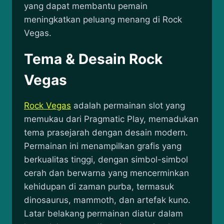
yang dapat membantu pemain
meningkatkan peluang menang di Rock
Vegas.
Tema & Desain Rock
Vegas
Rock Vegas
adalah permainan slot yang
memukau dari Pragmatic Play, memadukan
tema prasejarah dengan desain modern.
Permainan ini menampilkan grafis yang
berkualitas tinggi, dengan simbol-simbol
cerah dan berwarna yang mencerminkan
kehidupan di zaman purba, termasuk
dinosaurus, mammoth, dan artefak kuno.
Latar belakang permainan diatur dalam