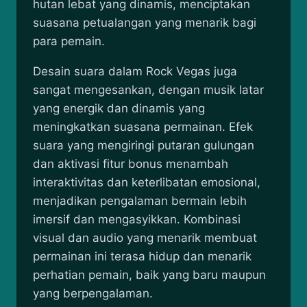
hutan lebat yang dinamis, menciptakan
suasana petualangan yang menarik bagi
para pemain.
Desain suara dalam Rock Vegas juga
sangat mengesankan, dengan musik latar
yang energik dan dinamis yang
meningkatkan suasana permainan. Efek
suara yang mengiringi putaran gulungan
dan aktivasi fitur bonus menambah
interaktivitas dan keterlibatan emosional,
menjadikan pengalaman bermain lebih
imersif dan mengasyikkan. Kombinasi
visual dan audio yang menarik membuat
permainan ini terasa hidup dan menarik
perhatian pemain, baik yang baru maupun
yang berpengalaman.