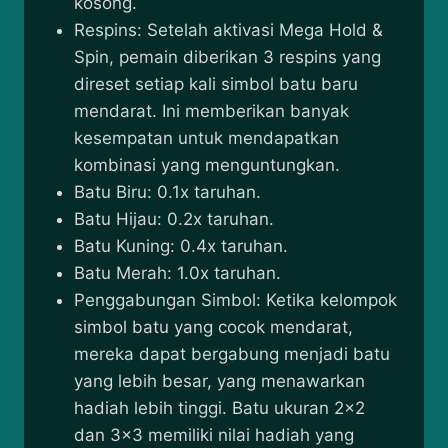
kosong.
Respins: Setelah aktivasi Mega Hold &
Spin, pemain diberikan 3 respins yang
direset setiap kali simbol batu baru
mendarat. Ini memberikan banyak
kesempatan untuk mendapatkan
kombinasi yang menguntungkan.
Batu Biru: 0.1x taruhan.
Batu Hijau: 0.2x taruhan.
Batu Kuning: 0.4x taruhan.
Batu Merah: 1.0x taruhan.
Penggabungan Simbol: Ketika kelompok
simbol batu yang cocok mendarat,
mereka dapat bergabung menjadi batu
yang lebih besar, yang menawarkan
hadiah lebih tinggi. Batu ukuran 2×2
dan 3×3 memiliki nilai hadiah yang