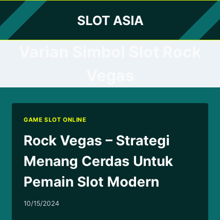
Skip
SLOT ASIA
to
content
Varian Simbol Slot Rock
Vegas
GAME SLOT ONLINE
Rock Vegas – Strategi
Menang Cerdas Untuk
Pemain Slot Modern
By
10/15/2024
adminbordea