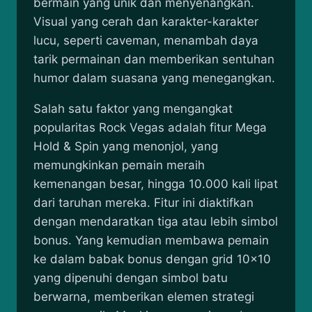
bermain yang unik dan menyenangkan.
Visual yang cerah dan karakter-karakter
lucu, seperti caveman, menambah daya
tarik permainan dan memberikan sentuhan
humor dalam suasana yang menegangkan.
Salah satu faktor yang mengangkat
popularitas Rock Vegas adalah fitur Mega
Hold & Spin yang menonjol, yang
memungkinkan pemain meraih
kemenangan besar, hingga 10.000 kali lipat
dari taruhan mereka. Fitur ini diaktifkan
dengan mendaratkan tiga atau lebih simbol
bonus. Yang kemudian membawa pemain
ke dalam babak bonus dengan grid 10×10
yang dipenuhi dengan simbol batu
berwarna, memberikan elemen strategi