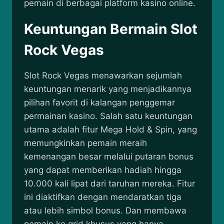
pemain di berbagai platform kasino online.
Keuntungan Bermain Slot
Rock Vegas
Slot Rock Vegas menawarkan sejumlah
keuntungan menarik yang menjadikannya
pilihan favorit di kalangan penggemar
permainan kasino. ​Salah satu keuntungan
utama adalah fitur Mega Hold & Spin, yang
memungkinkan pemain meraih
kemenangan besar melalui putaran bonus
yang dapat memberikan hadiah hingga
10.000 kali lipat dari taruhan mereka.​ Fitur
ini diaktifkan dengan mendaratkan tiga
atau lebih simbol bonus. Dan membawa
pemain ke grid khusus yang hanya