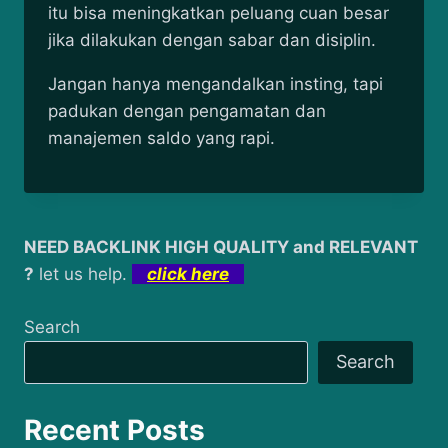
itu bisa meningkatkan peluang cuan besar
jika dilakukan dengan sabar dan disiplin.
Jangan hanya mengandalkan insting, tapi
padukan dengan pengamatan dan
manajemen saldo yang rapi.
NEED BACKLINK HIGH QUALITY and RELEVANT
?
let us help.
click here
Search
Search
Recent Posts