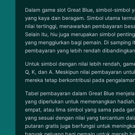
Dalam game slot Great Blue, simbol-simbol 
yang kaya dan beragam. Simbol utama terma
nilai tertinggi, menawarkan pembayaran bes
Selain itu, hiu juga merupakan simbol pentin
yang menggiurkan bagi pemain. Di samping i
pembayaran yang lebih rendah dibandingkan 
Untuk simbol dengan nilai lebih rendah, game
Q, K, dan A. Meskipun nilai pembayaran untuk
mereka tetap berkontribusi pada pengalaman
Tabel pembayaran dalam Great Blue menjela
yang diperlukan untuk memenangkan hadiah.
empat, atau lima simbol yang sama pada g
yang sesuai dengan nilai yang tercantum dala
putaran gratis juga berfungsi untuk mening
banyak peluang bagi pemain untuk meraih ha