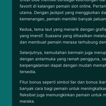
favorit di kalangan pemain slot online. Pert
utama. Dengan jackpot yang menggiurkan dan
kemenangan, pemain memiliki banyak peluang
Kedua, tema laut yang menarik dengan gra
yang imersif. Suasana yang dihasilkan mela
dan membuat pemain merasa terhubung den
Selanjutnya, kemudahan bermain juga merupa
dengan antarmuka yang ramah pengguna, se
berpengalaman dapat dengan mudah memahami
tersedia.
Fitur bonus seperti simbol liar dan bonus i
banyak cara bagi pemain untuk meningkatka
fleksibel juga memungkinkan pemain untuk mem
mereka.