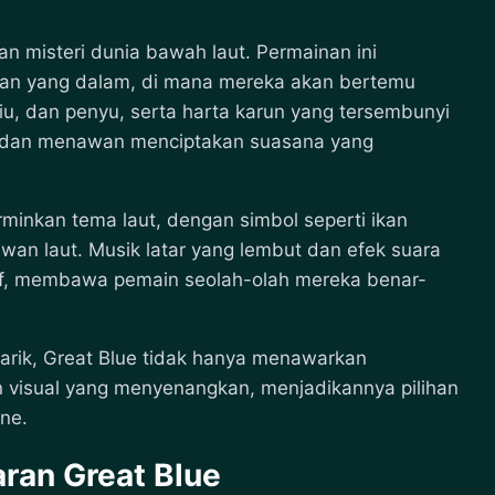
n misteri dunia bawah laut. Permainan ini
an yang dalam, di mana mereka akan bertemu
hiu, dan penyu, serta harta karun yang tersembunyi
ah dan menawan menciptakan suasana yang
minkan tema laut, dengan simbol seperti ikan
ewan laut. Musik latar yang lembut dan efek suara
f, membawa pemain seolah-olah mereka benar-
arik, Great Blue tidak hanya menawarkan
 visual yang menyenangkan, menjadikannya pilihan
ine.
ran Great Blue