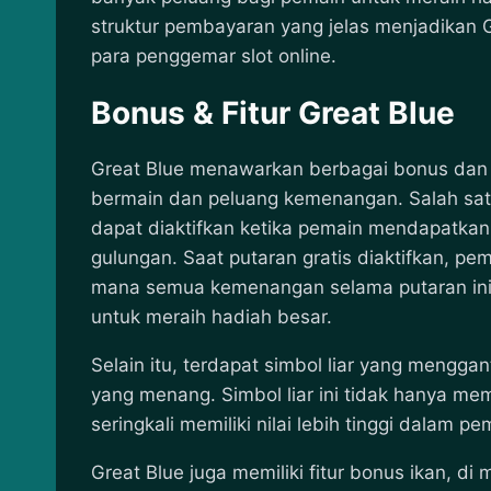
struktur pembayaran yang jelas menjadikan G
para penggemar slot online.
Bonus & Fitur Great Blue
Great Blue menawarkan berbagai bonus dan 
bermain dan peluang kemenangan. Salah satu 
dapat diaktifkan ketika pemain mendapatkan 
gulungan. Saat putaran gratis diaktifkan, pem
mana semua kemenangan selama putaran ini
untuk meraih hadiah besar.
Selain itu, terdapat simbol liar yang mengg
yang menang. Simbol liar ini tidak hanya me
seringkali memiliki nilai lebih tinggi dalam p
Great Blue juga memiliki fitur bonus ikan,