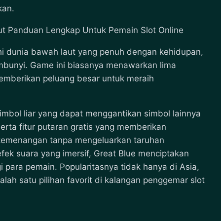
kan.
hi dunia bawah laut yang penuh dengan kehidupan,
sembunyi. Game ini biasanya menawarkan lima
emberikan peluang besar untuk meraih
 simbol liar yang dapat menggantikan simbol lainnya
ta fitur putaran gratis yang memberikan
emenangan tanpa mengeluarkan taruhan
fek suara yang imersif, Great Blue menciptakan
ara pemain. Popularitasnya tidak hanya di Asia,
alah satu pilihan favorit di kalangan penggemar slot