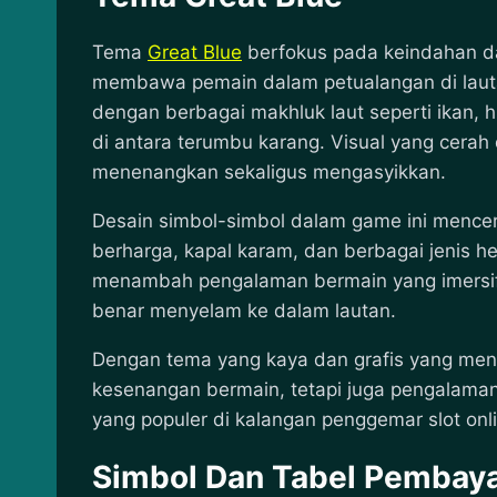
Tema
Great Blue
berfokus pada keindahan da
membawa pemain dalam petualangan di laut
dengan berbagai makhluk laut seperti ikan, 
di antara terumbu karang. Visual yang cer
menenangkan sekaligus mengasyikkan.
Desain simbol-simbol dalam game ini mencer
berharga, kapal karam, dan berbagai jenis h
menambah pengalaman bermain yang imersi
benar menyelam ke dalam lautan.
Dengan tema yang kaya dan grafis yang men
kesenangan bermain, tetapi juga pengalaman
yang populer di kalangan penggemar slot onl
Simbol Dan Tabel Pembaya