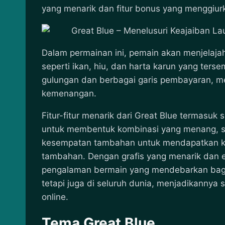
yang menarik dan fitur bonus yang menggiur
Dalam permainan ini, pemain akan menjelaja
seperti ikan, hiu, dan harta karun yang ter
gulungan dan berbagai garis pembayaran, m
kemenangan.
Fitur-fitur menarik dari Great Blue termasuk
untuk membentuk kombinasi yang menang, ser
kesempatan tambahan untuk mendapatkan k
tambahan. Dengan grafis yang menarik dan e
pengalaman bermain yang mendebarkan bagi p
tetapi juga di seluruh dunia, menjadikannya s
online.
Tema Great Blue