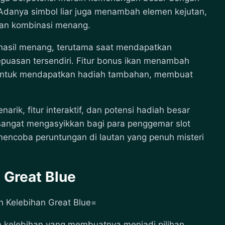
Adanya simbol liar juga menambah elemen kejutan,
an kombinasi menang.
hasil menang, terutama saat mendapatkan
epuasan tersendiri. Fitur bonus ikan menambah
untuk mendapatkan hadiah tambahan, membuat
rik, fitur interaktif, dan potensi hadiah besar
 sangat mengasyikkan bagi para penggemar slot
mencoba peruntungan di lautan yang penuh misteri
 Great Blue
n kelebihan yang membuatnya menjadi pilihan