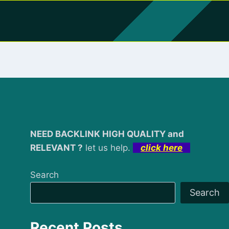
NEED BACKLINK HIGH QUALITY and
RELEVANT ?
let us help.
click here
Search
Search
Recent Posts