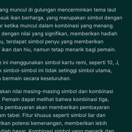
yang muncul di gulungan mencerminkan tema laut
suk ikan berharga, yang merupakan simbol dengan
ar ketika muncul dalam kombinasi yang menang.
g dengan nilai yang signifikan, memberikan hadiah
tu, terdapat simbol penyu yang memberikan
ikan dan hiu, namun tetap menarik bagi pemain.
 ini menggunakan simbol kartu remi, seperti 10, J,
 simbol-simbol ini tidak setinggi simbol utama,
 bermain secara keseluruhan.
skan nilai masing-masing simbol dan kombinasi
 Pemain dapat melihat bahwa kombinasi tiga,
aris pembayaran akan memberikan pembayaran
m tabel. Fitur khusus seperti simbol liar dan
katkan potensi kemenangan, memberikan lebih
diah besar. Kombinasi simbol yang menarik dan