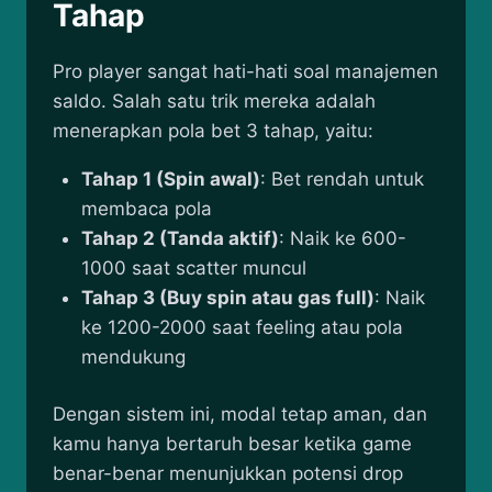
Tahap
Pro player sangat hati-hati soal manajemen
saldo. Salah satu trik mereka adalah
menerapkan pola bet 3 tahap, yaitu:
Tahap 1 (Spin awal)
: Bet rendah untuk
membaca pola
Tahap 2 (Tanda aktif)
: Naik ke 600-
1000 saat scatter muncul
Tahap 3 (Buy spin atau gas full)
: Naik
ke 1200-2000 saat feeling atau pola
mendukung
Dengan sistem ini, modal tetap aman, dan
kamu hanya bertaruh besar ketika game
benar-benar menunjukkan potensi drop