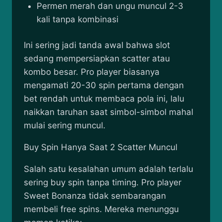
Permen merah dan ungu muncul 2-3
kali tanpa kombinasi
Ini sering jadi tanda awal bahwa slot
sedang mempersiapkan scatter atau
kombo besar. Pro player biasanya
mengamati 20-30 spin pertama dengan
bet rendah untuk membaca pola ini, lalu
naikkan taruhan saat simbol-simbol mahal
mulai sering muncul.
Buy Spin Hanya Saat 2 Scatter Muncul
Salah satu kesalahan umum adalah terlalu
sering buy spin tanpa timing. Pro player
Sweet Bonanza tidak sembarangan
membeli free spins. Mereka menunggu