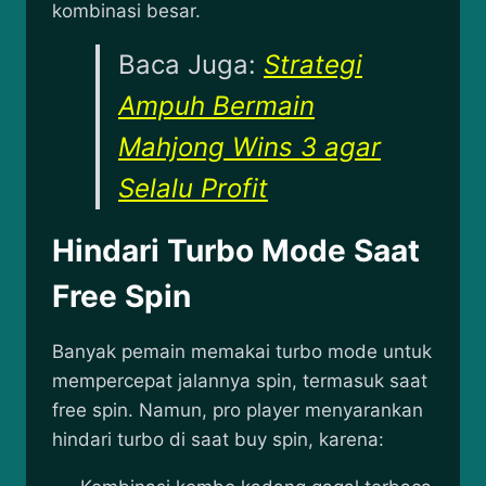
kombinasi besar.
Baca Juga:
Strategi
Ampuh Bermain
Mahjong Wins 3 agar
Selalu Profit
Hindari Turbo Mode Saat
Free Spin
Banyak pemain memakai turbo mode untuk
mempercepat jalannya spin, termasuk saat
free spin. Namun, pro player menyarankan
hindari turbo di saat buy spin, karena: