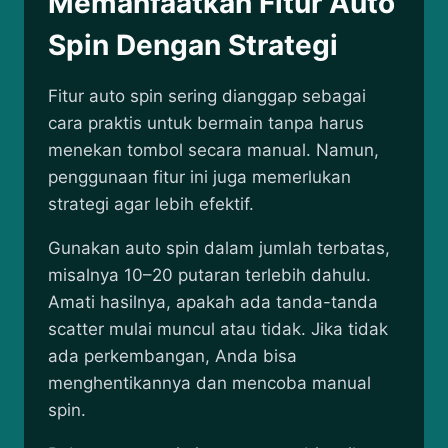
Memanfaatkan Fitur Auto
Spin Dengan Strategi
Fitur auto spin sering dianggap sebagai
cara praktis untuk bermain tanpa harus
menekan tombol secara manual. Namun,
penggunaan fitur ini juga memerlukan
strategi agar lebih efektif.
Gunakan auto spin dalam jumlah terbatas,
misalnya 10–20 putaran terlebih dahulu.
Amati hasilnya, apakah ada tanda-tanda
scatter mulai muncul atau tidak. Jika tidak
ada perkembangan, Anda bisa
menghentikannya dan mencoba manual
spin.