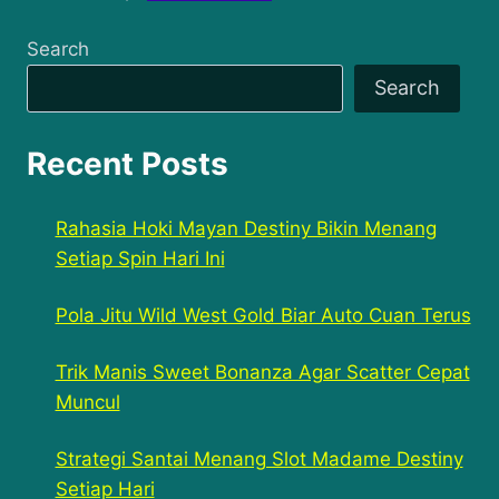
Search
Search
Recent Posts
Rahasia Hoki Mayan Destiny Bikin Menang
Setiap Spin Hari Ini
Pola Jitu Wild West Gold Biar Auto Cuan Terus
Trik Manis Sweet Bonanza Agar Scatter Cepat
Muncul
Strategi Santai Menang Slot Madame Destiny
Setiap Hari