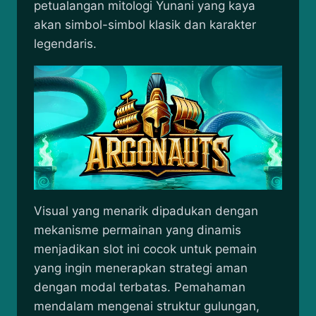
petualangan mitologi Yunani yang kaya
akan simbol-simbol klasik dan karakter
legendaris.
Visual yang menarik dipadukan dengan
mekanisme permainan yang dinamis
menjadikan slot ini cocok untuk pemain
yang ingin menerapkan strategi aman
dengan modal terbatas. Pemahaman
mendalam mengenai struktur gulungan,