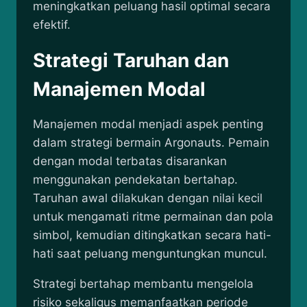
meningkatkan peluang hasil optimal secara
efektif.
Strategi Taruhan dan
Manajemen Modal
Manajemen modal menjadi aspek penting
dalam strategi bermain Argonauts. Pemain
dengan modal terbatas disarankan
menggunakan pendekatan bertahap.
Taruhan awal dilakukan dengan nilai kecil
untuk mengamati ritme permainan dan pola
simbol, kemudian ditingkatkan secara hati-
hati saat peluang menguntungkan muncul.
Strategi bertahap membantu mengelola
risiko sekaligus memanfaatkan periode