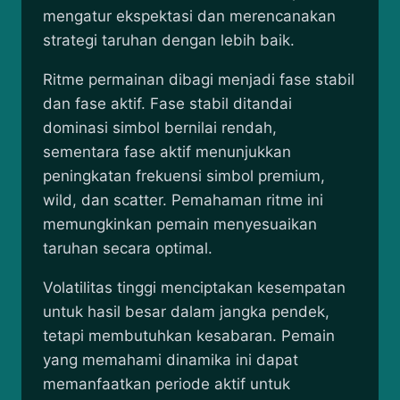
mengatur ekspektasi dan merencanakan
strategi taruhan dengan lebih baik.
Ritme permainan dibagi menjadi fase stabil
dan fase aktif. Fase stabil ditandai
dominasi simbol bernilai rendah,
sementara fase aktif menunjukkan
peningkatan frekuensi simbol premium,
wild, dan scatter. Pemahaman ritme ini
memungkinkan pemain menyesuaikan
taruhan secara optimal.
Volatilitas tinggi menciptakan kesempatan
untuk hasil besar dalam jangka pendek,
tetapi membutuhkan kesabaran. Pemain
yang memahami dinamika ini dapat
memanfaatkan periode aktif untuk