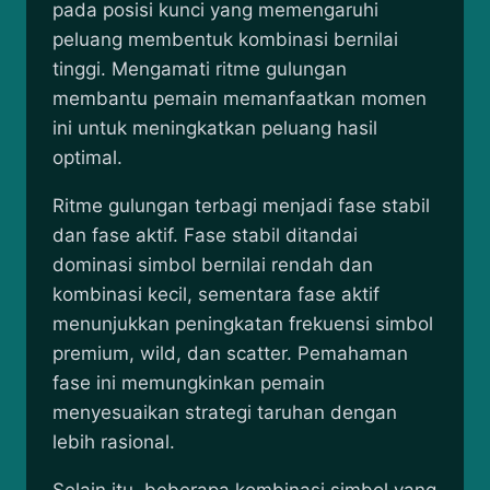
pada posisi kunci yang memengaruhi
peluang membentuk kombinasi bernilai
tinggi. Mengamati ritme gulungan
membantu pemain memanfaatkan momen
ini untuk meningkatkan peluang hasil
optimal.
Ritme gulungan terbagi menjadi fase stabil
dan fase aktif. Fase stabil ditandai
dominasi simbol bernilai rendah dan
kombinasi kecil, sementara fase aktif
menunjukkan peningkatan frekuensi simbol
premium, wild, dan scatter. Pemahaman
fase ini memungkinkan pemain
menyesuaikan strategi taruhan dengan
lebih rasional.