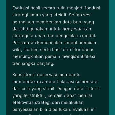
Evaluasi hasil secara rutin menjadi fondasi
strategi aman yang efektif. Setiap sesi
permainan memberikan data baru yang
dapat digunakan untuk menyesuaikan
strategi taruhan dan pengelolaan modal.
Pencatatan kemunculan simbol premium,
wild, scatter, serta hasil dari fitur bonus
memungkinkan pemain mengidentifikasi
tren jangka panjang.
Konsistensi observasi membantu
membedakan antara fluktuasi sementara
dan pola yang stabil. Dengan data historis
yang terstruktur, pemain dapat menilai
efektivitas strategi dan melakukan
penyesuaian bila diperlukan. Evaluasi ini