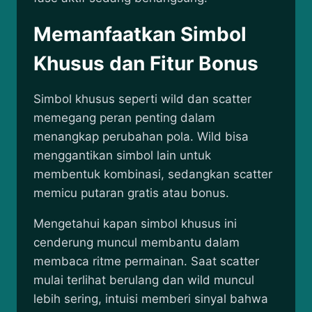
Memanfaatkan Simbol
Khusus dan Fitur Bonus
Simbol khusus seperti wild dan scatter
memegang peran penting dalam
menangkap perubahan pola. Wild bisa
menggantikan simbol lain untuk
membentuk kombinasi, sedangkan scatter
memicu putaran gratis atau bonus.
Mengetahui kapan simbol khusus ini
cenderung muncul membantu dalam
membaca ritme permainan. Saat scatter
mulai terlihat berulang dan wild muncul
lebih sering, intuisi memberi sinyal bahwa