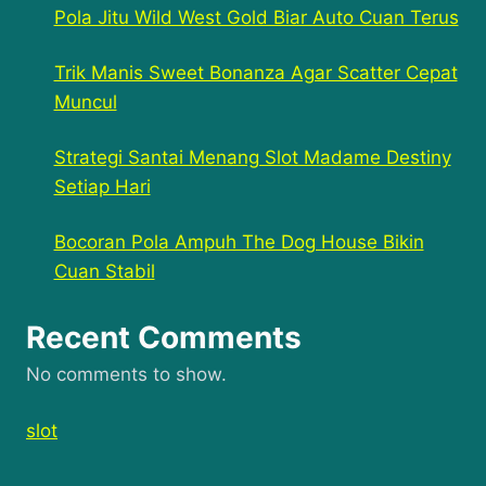
Pola Jitu Wild West Gold Biar Auto Cuan Terus
Trik Manis Sweet Bonanza Agar Scatter Cepat
Muncul
Strategi Santai Menang Slot Madame Destiny
Setiap Hari
Bocoran Pola Ampuh The Dog House Bikin
Cuan Stabil
Recent Comments
No comments to show.
slot