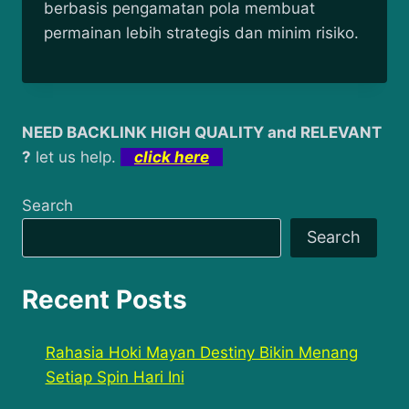
berbasis pengamatan pola membuat
permainan lebih strategis dan minim risiko.
NEED BACKLINK HIGH QUALITY and RELEVANT
?
let us help.
click here
Search
Search
Recent Posts
Rahasia Hoki Mayan Destiny Bikin Menang
Setiap Spin Hari Ini