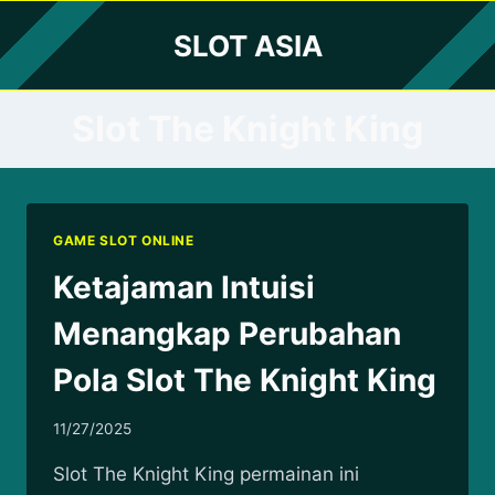
Skip
SLOT ASIA
to
content
Slot The Knight King
GAME SLOT ONLINE
Ketajaman Intuisi
Menangkap Perubahan
Pola Slot The Knight King
By
11/27/2025
adminbordea
Slot The Knight King permainan ini