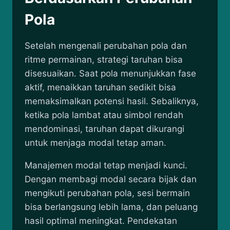
Pola
Setelah mengenali perubahan pola dan
ritme permainan, strategi taruhan bisa
disesuaikan. Saat pola menunjukkan fase
aktif, menaikkan taruhan sedikit bisa
memaksimalkan potensi hasil. Sebaliknya,
ketika pola lambat atau simbol rendah
mendominasi, taruhan dapat dikurangi
untuk menjaga modal tetap aman.
Manajemen modal tetap menjadi kunci.
Dengan membagi modal secara bijak dan
mengikuti perubahan pola, sesi bermain
bisa berlangsung lebih lama, dan peluang
hasil optimal meningkat. Pendekatan