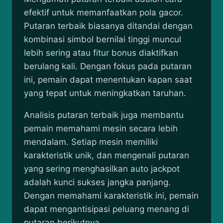
efektif untuk memanfaatkan pola gacor.
Putaran terbaik biasanya ditandai dengan
kombinasi simbol bernilai tinggi muncul
lebih sering atau fitur bonus diaktifkan
berulang kali. Dengan fokus pada putaran
ini, pemain dapat menentukan kapan saat
yang tepat untuk meningkatkan taruhan.
Analisis putaran terbaik juga membantu
pemain memahami mesin secara lebih
mendalam. Setiap mesin memiliki
karakteristik unik, dan mengenali putaran
yang sering menghasilkan auto jackpot
adalah kunci sukses jangka panjang.
Dengan memahami karakteristik ini, pemain
dapat mengantisipasi peluang menang di
putaran berikutnya.