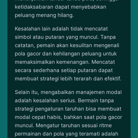
ketidaksabaran dapat menyebabkan
peluang menang hilang.
Kesalahan lain adalah tidak mencatat
simbol atau putaran yang muncul. Tanpa
catatan, pemain akan kesulitan mengenali
pola gacor dan kehilangan peluang untuk
memaksimalkan kemenangan. Mencatat
secara sederhana setiap putaran dapat
membuat strategi lebih terarah dan efektif.
Selain itu, mengabaikan manajemen modal
adalah kesalahan serius. Bermain tanpa
strategi pengaturan taruhan bisa membuat
modal cepat habis, bahkan saat pola gacor
muncul. Mengatur taruhan sesuai ritme
permainan dan pola yang teramati adalah