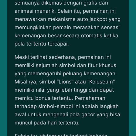
semuanya dikemas dengan grafis dan
animasi menarik. Selain itu, permainan ini
menawarkan mekanisme auto jackpot yang
memungkinkan pemain merasakan sensasi
kemenangan besar secara otomatis ketika
pola tertentu tercapai.
Meski terlihat sederhana, permainan ini
memiliki sejumlah simbol dan fitur khusus
yang memengaruhi peluang kemenangan.
Misalnya, simbol “Lions” atau “Koloseum”
memiliki nilai yang lebih tinggi dan dapat
memicu bonus tertentu. Pemahaman
terhadap simbol-simbol ini adalah langkah
awal untuk mengenali pola gacor yang bisa
muncul pada hari tertentu.