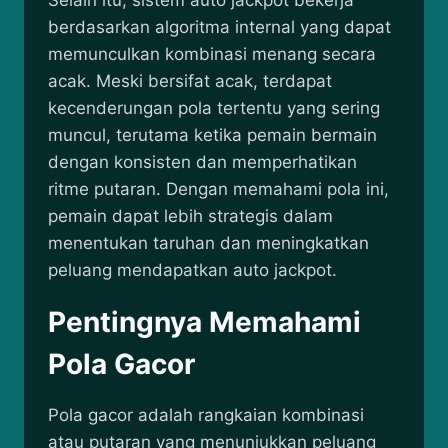
Selain itu, sistem auto jackpot bekerja
berdasarkan algoritma internal yang dapat
memunculkan kombinasi menang secara
acak. Meski bersifat acak, terdapat
kecenderungan pola tertentu yang sering
muncul, terutama ketika pemain bermain
dengan konsisten dan memperhatikan
ritme putaran. Dengan memahami pola ini,
pemain dapat lebih strategis dalam
menentukan taruhan dan meningkatkan
peluang mendapatkan auto jackpot.
Pentingnya Memahami
Pola Gacor
Pola gacor adalah rangkaian kombinasi
atau putaran yang menunjukkan peluang