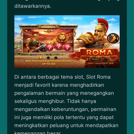
ditawarkannya.
Di antara berbagai tema slot, Slot Roma
menjadi favorit karena menghadirkan
pengalaman bermain yang menegangkan
sekaligus menghibur. Tidak hanya
mengandalkan keberuntungan, permainan
ini juga memiliki pola tertentu yang dapat
meningkatkan peluang untuk mendapatkan
kemenangan besar.