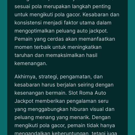
sesuai pola merupakan langkah penting
untuk mengikuti pola gacor. Kesabaran dan
konsistensi menjadi faktor utama dalam
mengoptimalkan peluang auto jackpot.
Pemain yang cerdas akan memanfaatkan
momen terbaik untuk meningkatkan
taruhan dan memaksimalkan hasil
kemenangan.
Akhirnya, strategi, pengamatan, dan
kesabaran harus berjalan seiring dengan
kesenangan bermain. Slot Roma Auto
Jackpot memberikan pengalaman seru
yang menggabungkan hiburan visual dan
peluang menang yang menarik. Dengan
mengikuti pola gacor, pemain tidak hanya
mengandalkan keberuntungan, tetapi juga