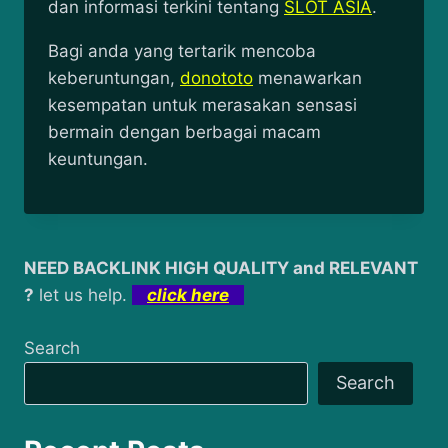
dan informasi terkini tentang
SLOT ASIA
.
Bagi anda yang tertarik mencoba
keberuntungan,
donototo
menawarkan
kesempatan untuk merasakan sensasi
bermain dengan berbagai macam
keuntungan.
NEED BACKLINK HIGH QUALITY and RELEVANT
?
let us help.
click here
Search
Search