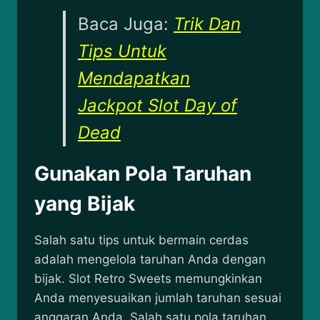
Baca Juga:
Trik Dan
Tips Untuk
Mendapatkan
Jackpot Slot Day of
Dead
Gunakan Pola Taruhan
yang Bijak
Salah satu tips untuk bermain cerdas
adalah mengelola taruhan Anda dengan
bijak. Slot Retro Sweets memungkinkan
Anda menyesuaikan jumlah taruhan sesuai
anggaran Anda. Salah satu pola taruhan