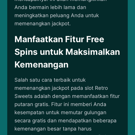
Anda bermain lebih lama dan
meningkatkan peluang Anda untuk
memenangkan jackpot.
Manfaatkan Fitur Free
Spins untuk Maksimalkan
Kemenangan
Salah satu cara terbaik untuk
memenangkan jackpot pada slot Retro
Sweets adalah dengan memanfaatkan fitur
putaran gratis. Fitur ini memberi Anda
kesempatan untuk memutar gulungan
secara gratis dan mendapatkan beberapa
kemenangan besar tanpa harus