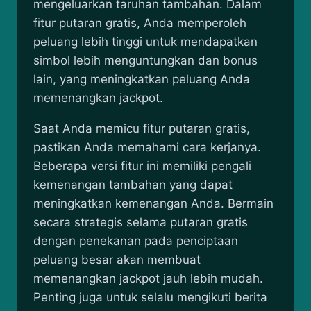
mengeluarkan taruhan tambahan. Dalam
fitur putaran gratis, Anda memperoleh
peluang lebih tinggi untuk mendapatkan
simbol lebih menguntungkan dan bonus
lain, yang meningkatkan peluang Anda
memenangkan jackpot.
Saat Anda memicu fitur putaran gratis,
pastikan Anda memahami cara kerjanya.
Beberapa versi fitur ini memiliki pengali
kemenangan tambahan yang dapat
meningkatkan kemenangan Anda. Bermain
secara strategis selama putaran gratis
dengan penekanan pada penciptaan
peluang besar akan membuat
memenangkan jackpot jauh lebih mudah.
Penting juga untuk selalu mengikuti berita