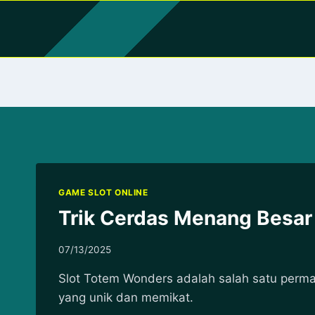
Skip
to
content
GAME SLOT ONLINE
Trik Cerdas Menang Besar
By
07/13/2025
adminbordea
Slot Totem Wonders adalah salah satu perma
yang unik dan memikat.