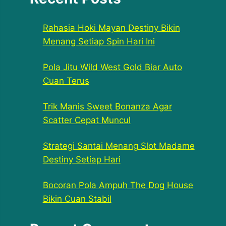
Rahasia Hoki Mayan Destiny Bikin
Menang Setiap Spin Hari Ini
Pola Jitu Wild West Gold Biar Auto
Cuan Terus
Trik Manis Sweet Bonanza Agar
Scatter Cepat Muncul
Strategi Santai Menang Slot Madame
Destiny Setiap Hari
Bocoran Pola Ampuh The Dog House
Bikin Cuan Stabil