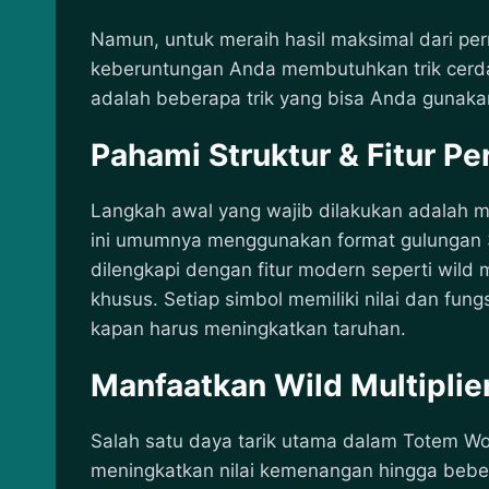
Namun, untuk meraih hasil maksimal dari perm
keberuntungan Anda membutuhkan trik cerdas 
adalah beberapa trik yang bisa Anda gunak
Pahami Struktur & Fitur P
Langkah awal yang wajib dilakukan adalah 
ini umumnya menggunakan format gulungan 3
dilengkapi dengan fitur modern seperti wild m
khusus. Setiap simbol memiliki nilai dan fun
kapan harus meningkatkan taruhan.
Manfaatkan Wild Multiplie
Salah satu daya tarik utama dalam Totem Wo
meningkatkan nilai kemenangan hingga bebera