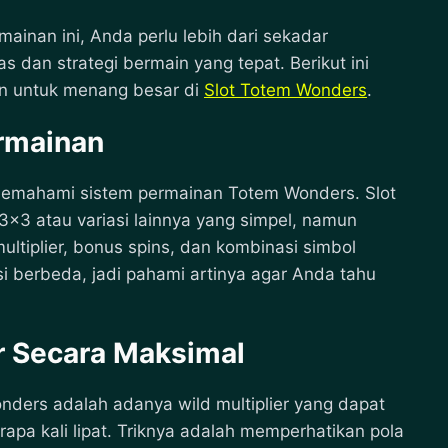
ainan ini, Anda perlu lebih dari sekadar
dan strategi bermain yang tepat. Berikut ini
an untuk menang besar di
Slot Totem Wonders
.
ermainan
memahami sistem permainan Totem Wonders. Slot
×3 atau variasi lainnya yang simpel, namun
ultiplier, bonus spins, dan kombinasi simbol
gsi berbeda, jadi pahami artinya agar Anda tahu
r Secara Maksimal
nders adalah adanya wild multiplier yang dapat
pa kali lipat. Triknya adalah memperhatikan pola