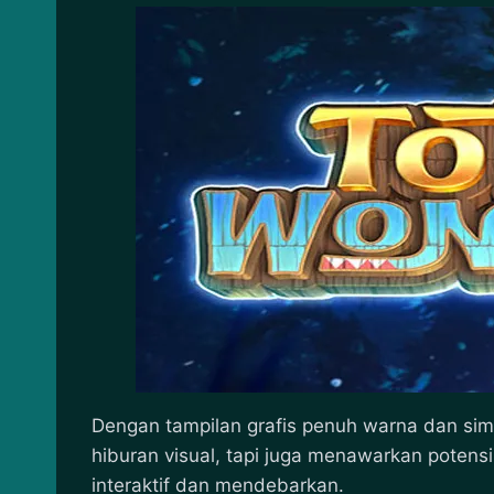
Dengan tampilan grafis penuh warna dan simb
hiburan visual, tapi juga menawarkan potensi
interaktif dan mendebarkan.