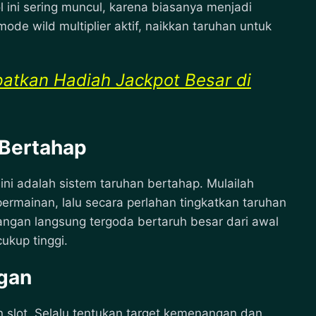
 ini sering muncul, karena biasanya menjadi
de wild multiplier aktif, naikkan taruhan untuk
patkan Hadiah Jackpot Besar di
 Bertahap
ini adalah sistem taruhan bertahap. Mulailah
ermainan, lalu secara perlahan tingkatkan taruhan
ngan langsung tergoda bertaruh besar dari awal
cukup tinggi.
gan
n slot. Selalu tentukan target kemenangan dan