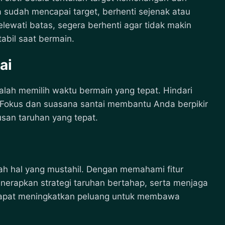
 sudah mencapai target, berhenti sejenak atau
melewati batas, segera berhenti agar tidak makin
abil saat bermain.
ai
dalah memilih waktu bermain yang tepat. Hindari
u. Fokus dan suasana santai membantu Anda berpikir
san taruhan yang tepat.
h hal yang mustahil. Dengan memahami fitur
nerapkan strategi taruhan bertahap, serta menjaga
 dapat meningkatkan peluang untuk membawa