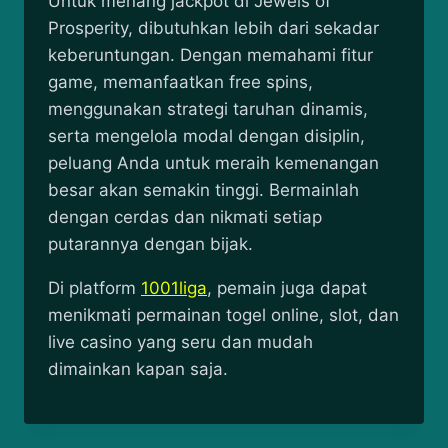
Untuk menang jackpot di Jewels of
Prosperity, dibutuhkan lebih dari sekadar
keberuntungan. Dengan memahami fitur
game, memanfaatkan free spins,
menggunakan strategi taruhan dinamis,
serta mengelola modal dengan disiplin,
peluang Anda untuk meraih kemenangan
besar akan semakin tinggi. Bermainlah
dengan cerdas dan nikmati setiap
putarannya dengan bijak.
Di platform
1001liga
, pemain juga dapat
menikmati permainan togel online, slot, dan
live casino yang seru dan mudah
dimainkan kapan saja.