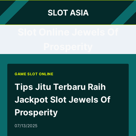
Skip
SLOT ASIA
to
content
Slot Online Jewels Of
Prosperity
GAME SLOT ONLINE
Tips Jitu Terbaru Raih
Jackpot Slot Jewels Of
Prosperity
By
07/13/2025
adminbordea