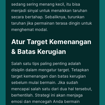
sedang sering menang kecil, itu bisa
menjadi sinyal untuk menaikkan taruhan
secara bertahap. Sebaliknya, turunkan
taruhan jika permainan terasa dingin untuk
menghemat modal.
Atur Target Kemenangan
& Batas Kerugian
Salah satu tips paling penting adalah
disiplin dalam mengatur target. Tetapkan
target kemenangan dan batas kerugian
sebelum mulai bermain. Jika sudah
mencapai salah satu dari dua hal tersebut,
berhentilah. Strategi ini akan menjaga
emosi dan mencegah Anda bermain