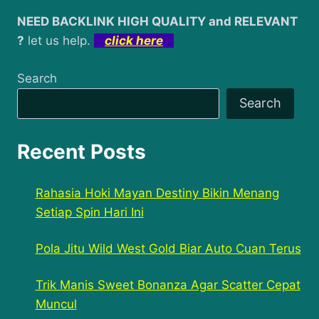
NEED BACKLINK HIGH QUALITY and RELEVANT
?
let us help.
click here
Search
Search
Recent Posts
Rahasia Hoki Mayan Destiny Bikin Menang
Setiap Spin Hari Ini
Pola Jitu Wild West Gold Biar Auto Cuan Terus
Trik Manis Sweet Bonanza Agar Scatter Cepat
Muncul