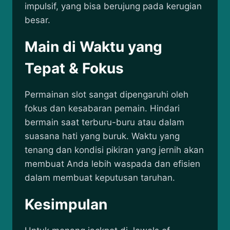
impulsif, yang bisa berujung pada kerugian
besar.
Main di Waktu yang
Tepat & Fokus
Permainan slot sangat dipengaruhi oleh
fokus dan kesabaran pemain. Hindari
bermain saat terburu-buru atau dalam
suasana hati yang buruk. Waktu yang
tenang dan kondisi pikiran yang jernih akan
membuat Anda lebih waspada dan efisien
dalam membuat keputusan taruhan.
Kesimpulan