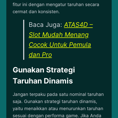
fitur ini dengan mengatur taruhan secara
cermat dan konsisten.
Baca Juga:
ATAS4D –
Slot Mudah Menang
Cocok Untuk Pemula
dan Pro
Gunakan Strategi
Taruhan Dinamis
Jangan terpaku pada satu nominal taruhan
saja. Gunakan strategi taruhan dinamis,
yaitu menaikkan atau menurunkan taruhan
sesuai dengan performa game. Jika Anda