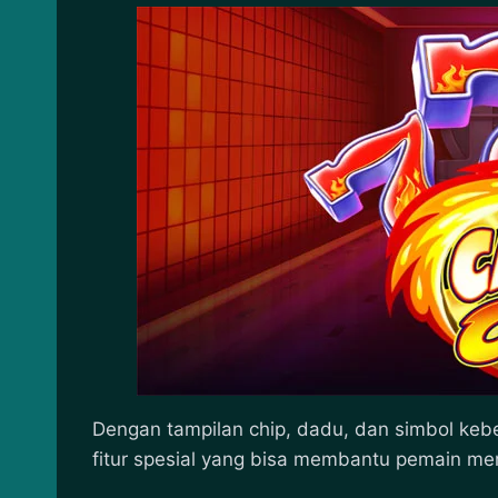
Dengan tampilan chip, dadu, dan simbol kebe
fitur spesial yang bisa membantu pemain me