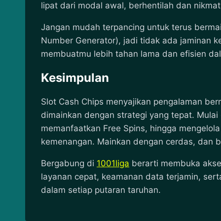
lipat dari modal awal, berhentilah dan nikmati
Jangan mudah terpancing untuk terus berma
Number Generator), jadi tidak ada jaminan 
membuatmu lebih tahan lama dan efisien da
Kesimpulan
Slot Cash Chips menyajikan pengalaman ber
dimainkan dengan strategi yang tepat. Mula
memanfaatkan Free Spins, hingga mengelola
kemenangan. Mainkan dengan cerdas, dan bi
Bergabung di
1001liga
berarti membuka akses
layanan cepat, keamanan data terjamin, se
dalam setiap putaran taruhan.