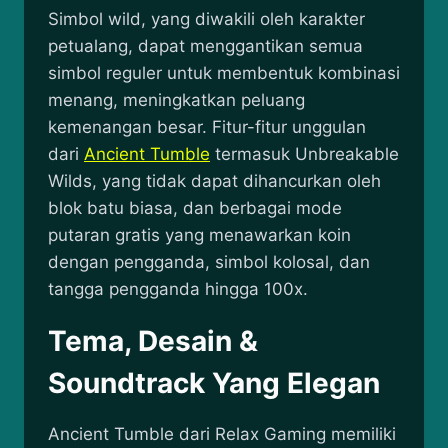
Simbol wild, yang diwakili oleh karakter
petualang, dapat menggantikan semua
simbol reguler untuk membentuk kombinasi
menang, meningkatkan peluang
kemenangan besar. Fitur-fitur unggulan
dari
Ancient Tumble
termasuk Unbreakable
Wilds, yang tidak dapat dihancurkan oleh
blok batu biasa, dan berbagai mode
putaran gratis yang menawarkan koin
dengan pengganda, simbol kolosal, dan
tangga pengganda hingga 100x.
Tema, Desain &
Soundtrack Yang Elegan
Ancient Tumble dari Relax Gaming memiliki