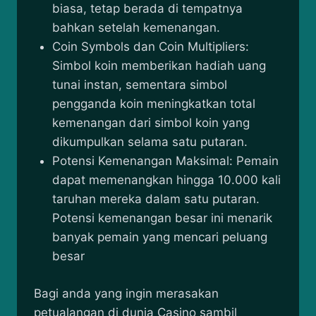
biasa, tetap berada di tempatnya
bahkan setelah kemenangan.
Coin Symbols dan Coin Multipliers:
Simbol koin memberikan hadiah uang
tunai instan, sementara simbol
pengganda koin meningkatkan total
kemenangan dari simbol koin yang
dikumpulkan selama satu putaran.
Potensi Kemenangan Maksimal: Pemain
dapat memenangkan hingga 10.000 kali
taruhan mereka dalam satu putaran.
Potensi kemenangan besar ini menarik
banyak pemain yang mencari peluang
besar
Bagi anda yang ingin merasakan
petualangan di dunia Casino sambil