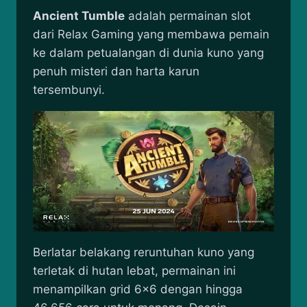
adminbordea
Ancient Tumble
adalah permainan slot
dari Relax Gaming yang membawa pemain
ke dalam petualangan di dunia kuno yang
penuh misteri dan harta karun
tersembunyi.
Berlatar belakang reruntuhan kuno yang
terletak di hutan lebat, permainan ini
menampilkan grid 6×6 dengan hingga