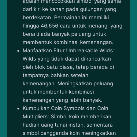
adalah mencocokkan simbol yang sama
dari kiri ke kanan pada gulungan yang
berdekatan. Permainan ini memiliki
hingga 46.656 cara untuk menang, yang
berarti ada banyak peluang untuk
membentuk kombinasi kemenangan.
Manfaatkan Fitur Unbreakable Wilds:
Wilds yang tidak dapat dihancurkan
oleh blok batu biasa, tetap berada di
tempatnya bahkan setelah
kemenangan. Meningkatkan peluang
untuk membentuk kombinasi
kemenangan yang lebih banyak.
Kumpulkan Coin Symbols dan Coin
Multipliers: Simbol koin memberikan
hadiah uang tunai instan, sementara
simbol pengganda koin meningkatkan