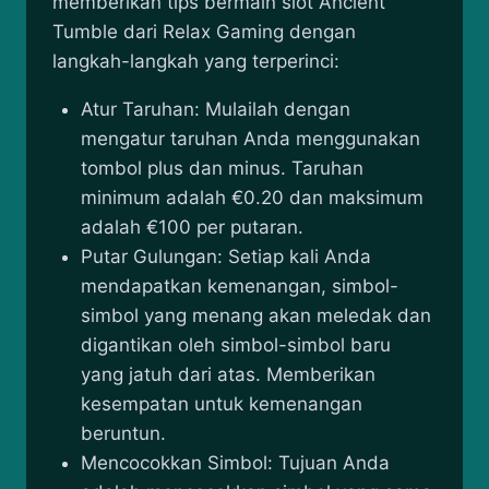
memberikan tips bermain slot Ancient
Tumble dari Relax Gaming dengan
langkah-langkah yang terperinci:
Atur Taruhan: Mulailah dengan
mengatur taruhan Anda menggunakan
tombol plus dan minus. Taruhan
minimum adalah €0.20 dan maksimum
adalah €100 per putaran.
Putar Gulungan: Setiap kali Anda
mendapatkan kemenangan, simbol-
simbol yang menang akan meledak dan
digantikan oleh simbol-simbol baru
yang jatuh dari atas. Memberikan
kesempatan untuk kemenangan
beruntun.
Mencocokkan Simbol: Tujuan Anda