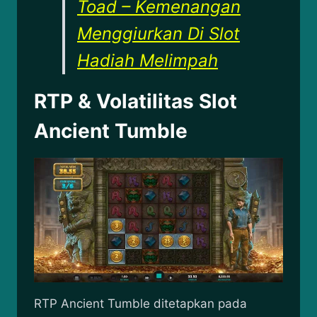
Toad – Kemenangan
Menggiurkan Di Slot
Hadiah Melimpah
RTP & Volatilitas Slot
Ancient Tumble
RTP Ancient Tumble ditetapkan pada