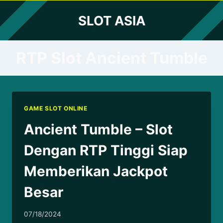
Skip
SLOT ASIA
to
content
RTP Slot Ancient Tumble
GAME SLOT ONLINE
Ancient Tumble – Slot
Dengan RTP Tinggi Siap
Memberikan Jackpot
Besar
By
07/18/2024