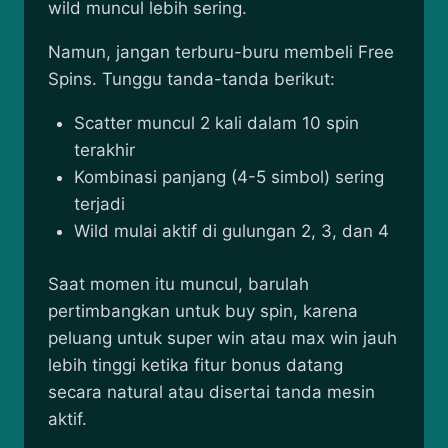
wild muncul lebih sering.
Namun, jangan terburu-buru membeli Free
Spins. Tunggu tanda-tanda berikut:
Scatter muncul 2 kali dalam 10 spin
terakhir
Kombinasi panjang (4-5 simbol) sering
terjadi
Wild mulai aktif di gulungan 2, 3, dan 4
Saat momen itu muncul, barulah
pertimbangkan untuk buy spin, karena
peluang untuk super win atau max win jauh
lebih tinggi ketika fitur bonus datang
secara natural atau disertai tanda mesin
aktif.