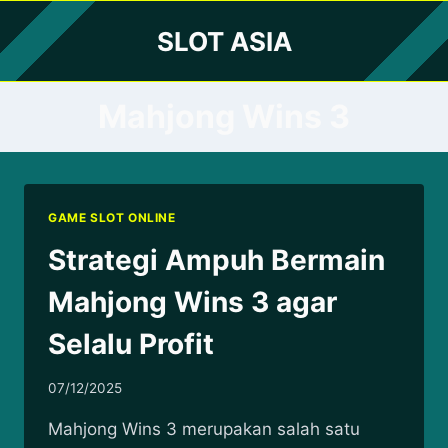
Skip
SLOT ASIA
to
content
Mahjong Wins 3
GAME SLOT ONLINE
Strategi Ampuh Bermain
Mahjong Wins 3 agar
Selalu Profit
By
07/12/2025
adminbordea
Mahjong Wins 3 merupakan salah satu