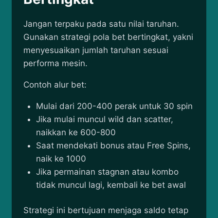
Jangan terpaku pada satu nilai taruhan.
Gunakan strategi pola bet bertingkat, yakni
menyesuaikan jumlah taruhan sesuai
performa mesin.
Contoh alur bet:
Mulai dari 200-400 perak untuk 30 spin
Jika mulai muncul wild dan scatter,
naikkan ke 600-800
Saat mendekati bonus atau Free Spins,
naik ke 1000
Jika permainan stagnan atau kombo
tidak muncul lagi, kembali ke bet awal
Strategi ini bertujuan menjaga saldo tetap