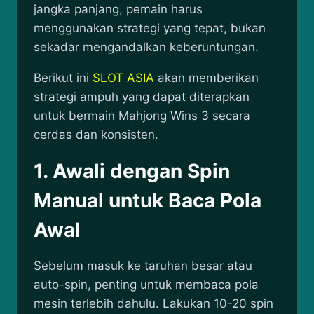
jangka panjang, pemain harus
menggunakan strategi yang tepat, bukan
sekadar mengandalkan keberuntungan.
Berikut ini
SLOT ASIA
akan memberikan
strategi ampuh yang dapat diterapkan
untuk bermain Mahjong Wins 3 secara
cerdas dan konsisten.
1. Awali dengan Spin
Manual untuk Baca Pola
Awal
Sebelum masuk ke taruhan besar atau
auto-spin, penting untuk membaca pola
mesin terlebih dahulu. Lakukan 10-20 spin