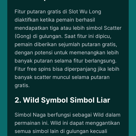
Fitur putaran gratis di Slot Wu Long
diaktifkan ketika pemain berhasil
mendapatkan tiga atau lebih simbol Scatter
(Gong) di gulungan. Saat fitur ini dipicu,
pemain diberikan sejumlah putaran gratis,
dengan potensi untuk memenangkan lebih
banyak putaran selama fitur berlangsung.
Fitur free spins bisa diperpanjang jika lebih
banyak scatter muncul selama putaran
gratis.
2.
Wild Symbol Simbol Liar
Simbol Naga berfungsi sebagai Wild dalam
permainan ini. Wild ini dapat menggantikan
semua simbol lain di gulungan kecuali