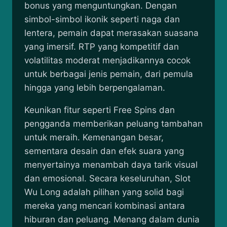
bonus yang menguntungkan. Dengan
simbol-simbol ikonik seperti naga dan
lentera, pemain dapat merasakan suasana
yang imersif. RTP yang kompetitif dan
volatilitas moderat menjadikannya cocok
untuk berbagai jenis pemain, dari pemula
hingga yang lebih berpengalaman.
Keunikan fitur seperti Free Spins dan
pengganda memberikan peluang tambahan
untuk meraih. Kemenangan besar,
sementara desain dan efek suara yang
menyertainya menambah daya tarik visual
dan emosional. Secara keseluruhan, Slot
Wu Long adalah pilihan yang solid bagi
mereka yang mencari kombinasi antara
hiburan dan peluang. Menang dalam dunia