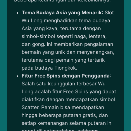
Tema Budaya Asia yang Menarik
: Slot
Wu Long menghadirkan tema budaya
Asia yang kaya, terutama dengan
simbol-simbol seperti naga, lentera,
dan gong. Ini memberikan pengalaman
bermain yang unik dan menyenangkan,
terutama bagi pemain yang tertarik
pada budaya Tiongkok.
Fitur Free Spins dengan Pengganda
:
Salah satu keunggulan terbesar Wu
Long adalah fitur Free Spins yang dapat
diaktifkan dengan mendapatkan simbol
Scatter. Pemain bisa mendapatkan
hingga beberapa putaran gratis, dan
setiap kemenangan selama putaran ini