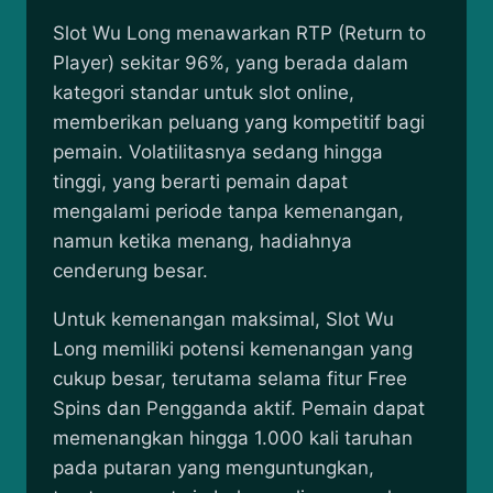
Slot Wu Long menawarkan RTP (Return to
Player) sekitar 96%, yang berada dalam
kategori standar untuk slot online,
memberikan peluang yang kompetitif bagi
pemain. Volatilitasnya sedang hingga
tinggi, yang berarti pemain dapat
mengalami periode tanpa kemenangan,
namun ketika menang, hadiahnya
cenderung besar.
Untuk kemenangan maksimal, Slot Wu
Long memiliki potensi kemenangan yang
cukup besar, terutama selama fitur Free
Spins dan Pengganda aktif. Pemain dapat
memenangkan hingga 1.000 kali taruhan
pada putaran yang menguntungkan,