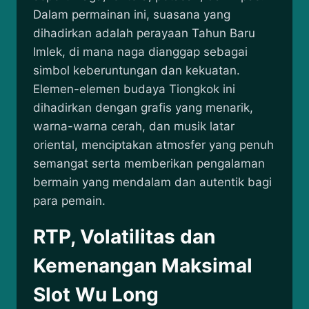
Dalam permainan ini, suasana yang
dihadirkan adalah perayaan Tahun Baru
Imlek, di mana naga dianggap sebagai
simbol keberuntungan dan kekuatan.
Elemen-elemen budaya Tiongkok ini
dihadirkan dengan grafis yang menarik,
warna-warna cerah, dan musik latar
oriental, menciptakan atmosfer yang penuh
semangat serta memberikan pengalaman
bermain yang mendalam dan autentik bagi
para pemain.
RTP, Volatilitas dan
Kemenangan Maksimal
Slot Wu Long