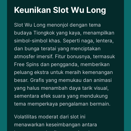
Keunikan Slot Wu Long
Slot Wu Long menonjol dengan tema
budaya Tiongkok yang kaya, menampilkan
simbol-simbol khas. Seperti naga, lentera,
dan bunga teratai yang menciptakan
atmosfer imersif. Fitur bonusnya, termasuk
Free Spins dan pengganda, memberikan
peluang ekstra untuk meraih kemenangan
besar. Grafis yang memukau dan animasi
yang halus menambah daya tarik visual,
sementara efek suara yang mendukung
tema memperkaya pengalaman bermain.
Volatilitas moderat dari slot ini
menawarkan keseimbangan antara