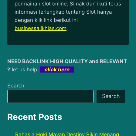
permainan slot online. Simak dan ikuti terus
informasi terlengkap tentang Slot hanya
dengan klik link berikut ini
businessalikhlas.com
.
NEED BACKLINK HIGH QUALITY and RELEVANT
?
let us help.
click here
Search
Search
Recent Posts
Rahasia Hoki Mayan Destiny Bikin Menang