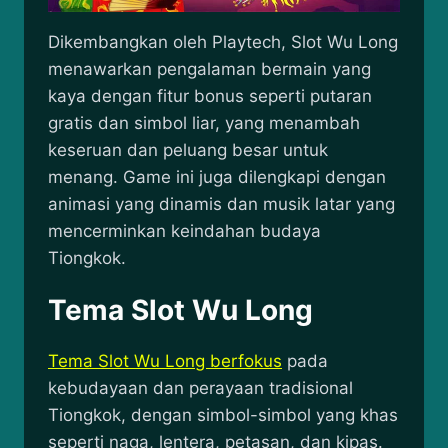
Dikembangkan oleh Playtech, Slot Wu Long
menawarkan pengalaman bermain yang
kaya dengan fitur bonus seperti putaran
gratis dan simbol liar, yang menambah
keseruan dan peluang besar untuk
menang. Game ini juga dilengkapi dengan
animasi yang dinamis dan musik latar yang
mencerminkan keindahan budaya
Tiongkok.
Tema Slot Wu Long
Tema Slot Wu Long berfokus
pada
kebudayaan dan perayaan tradisional
Tiongkok, dengan simbol-simbol yang khas
seperti naga, lentera, petasan, dan kipas.