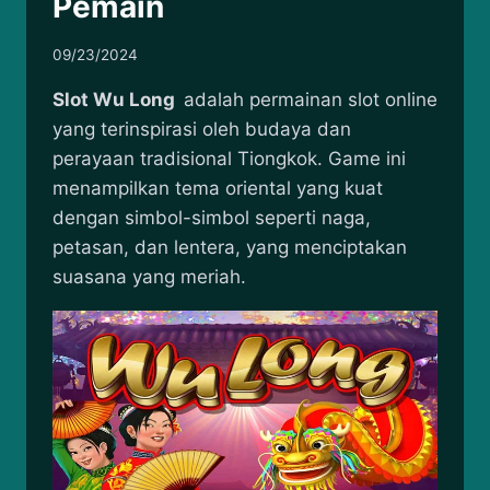
Pemain
By
09/23/2024
adminbordea
Slot Wu Long
adalah permainan slot online
yang terinspirasi oleh budaya dan
perayaan tradisional Tiongkok. Game ini
menampilkan tema oriental yang kuat
dengan simbol-simbol seperti naga,
petasan, dan lentera, yang menciptakan
suasana yang meriah.