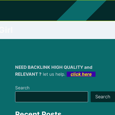
Girl
NEED BACKLINK HIGH QUALITY and
RELEVANT ?
let us help.
click here
Search
Search
Recent Posts