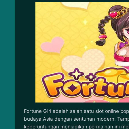
Fortune Girl adalah salah satu slot online 
budaya Asia dengan sentuhan modern. Tampil
keberuntungan menjadikan permainan ini men