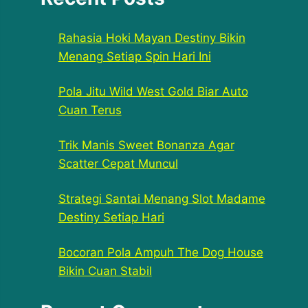
Rahasia Hoki Mayan Destiny Bikin
Menang Setiap Spin Hari Ini
Pola Jitu Wild West Gold Biar Auto
Cuan Terus
Trik Manis Sweet Bonanza Agar
Scatter Cepat Muncul
Strategi Santai Menang Slot Madame
Destiny Setiap Hari
Bocoran Pola Ampuh The Dog House
Bikin Cuan Stabil