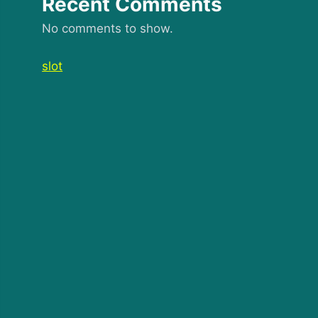
Recent Comments
No comments to show.
slot