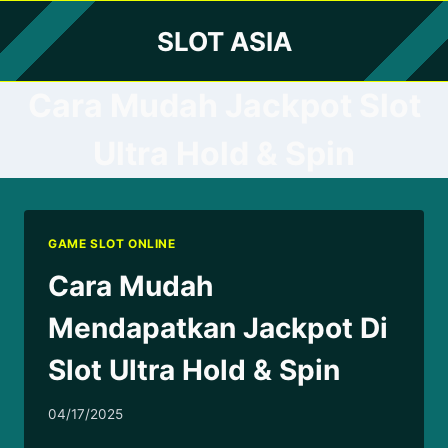
Skip
SLOT ASIA
to
content
Cara Mudah Jackpot Slot
Ultra Hold & Spin
GAME SLOT ONLINE
Cara Mudah
Mendapatkan Jackpot Di
Slot Ultra Hold & Spin
By
04/17/2025
adminbordea