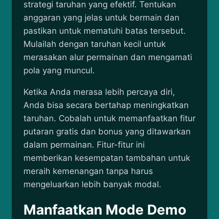
strategi taruhan yang efektif. Tentukan
anggaran yang jelas untuk bermain dan
pastikan untuk mematuhi batas tersebut.
Mulailah dengan taruhan kecil untuk
merasakan alur permainan dan mengamati
pola yang muncul.
Ketika Anda merasa lebih percaya diri,
Anda bisa secara bertahap meningkatkan
taruhan.
Cobalah untuk memanfaatkan fitur
putaran gratis dan bonus yang ditawarkan
dalam permainan. Fitur-fitur ini
memberikan kesempatan tambahan untuk
meraih kemenangan tanpa harus
mengeluarkan lebih banyak modal.
Manfaatkan Mode Demo