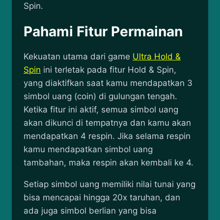
Spin.
Pahami Fitur Permainan
Kekuatan utama dari game
Ultra Hold &
Spin
ini terletak pada fitur Hold & Spin,
yang diaktifkan saat kamu mendapatkan 3
simbol uang (coin) di gulungan tengah.
Ketika fitur ini aktif, semua simbol uang
akan dikunci di tempatnya dan kamu akan
mendapatkan 4 respin. Jika selama respin
kamu mendapatkan simbol uang
tambahan, maka respin akan kembali ke 4.
Setiap simbol uang memiliki nilai tunai yang
bisa mencapai hingga 20x taruhan, dan
ada juga simbol berlian yang bisa