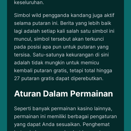
keseluruhan.
Simbol wild pengganda kandang juga aktif
selama putaran ini. Berita yang lebih baik
lagi adalah setiap kali salah satu simbol ini
muncul, simbol tersebut akan terkunci
pada posisi apa pun untuk putaran yang
tersisa. Satu-satunya kekurangan di sini
adalah tidak mungkin untuk memicu
kembali putaran gratis, tetapi total hingga
27 putaran gratis dapat diperebutkan.
Aturan Dalam Permainan
Seperti banyak permainan kasino lainnya,
permainan ini memiliki berbagai pengaturan
yang dapat Anda sesuaikan. Penghemat