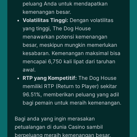
peluang Anda untuk mendapatkan
kemenangan besar.
Volatilitas Tinggi:
Dengan volatilitas
yang tinggi, The Dog House
menawarkan potensi kemenangan
besar, meskipun mungkin memerlukan
kesabaran. Kemenangan maksimal bisa
mencapai 6,750 kali lipat dari taruhan
awal.
RTP yang Kompetitif:
The Dog House
memiliki RTP (Return to Player) sekitar
96.51%, memberikan peluang yang adil
bagi pemain untuk meraih kemenangan.
Bagi anda yang ingin merasakan
petualangan di dunia Casino sambil
berpeluang meraih kemenangan besar,