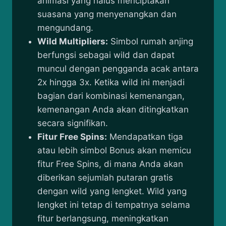
animasi yang halus menciptakan
suasana yang menyenangkan dan
mengundang.
Wild Multipliers:
Simbol rumah anjing
berfungsi sebagai wild dan dapat
muncul dengan pengganda acak antara
2x hingga 3x. Ketika wild ini menjadi
bagian dari kombinasi kemenangan,
kemenangan Anda akan ditingkatkan
secara signifikan.
Fitur Free Spins:
Mendapatkan tiga
atau lebih simbol Bonus akan memicu
fitur Free Spins, di mana Anda akan
diberikan sejumlah putaran gratis
dengan wild yang lengket. Wild yang
lengket ini tetap di tempatnya selama
fitur berlangsung, meningkatkan