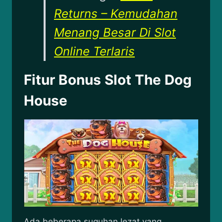
Returns – Kemudahan
Menang Besar Di Slot
Online Terlaris
Fitur Bonus Slot The Dog
House
Ada beberapa suguhan lezat yang