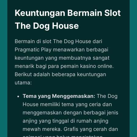
Keuntungan Bermain Slot
The Dog House
Bermain di slot The Dog House dari
Pragmatic Play menawarkan berbagai
keuntungan yang membuatnya sangat
menarik bagi para pemain kasino online.
Berikut adalah beberapa keuntungan
utama:
Tema yang Menggemaskan:
The Dog
House memiliki tema yang ceria dan
menggemaskan dengan berbagai jenis
anjing yang tinggal di rumah anjing
mewah mereka. Grafis yang cerah dan