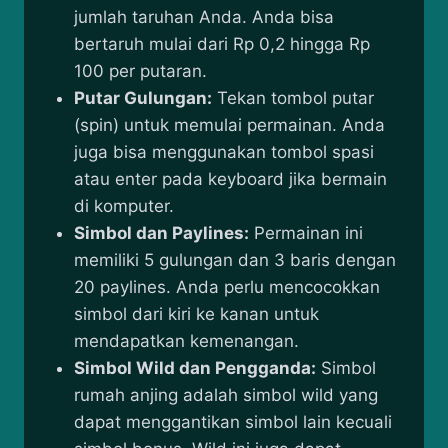
jumlah taruhan Anda. Anda bisa
bertaruh mulai dari Rp 0,2 hingga Rp
100 per putaran.
Putar Gulungan:
Tekan tombol putar
(spin) untuk memulai permainan. Anda
juga bisa menggunakan tombol spasi
atau enter pada keyboard jika bermain
di komputer.
Simbol dan Paylines:
Permainan ini
memiliki 5 gulungan dan 3 baris dengan
20 paylines. Anda perlu mencocokkan
simbol dari kiri ke kanan untuk
mendapatkan kemenangan.
Simbol Wild dan Pengganda:
Simbol
rumah anjing adalah simbol wild yang
dapat menggantikan simbol lain kecuali