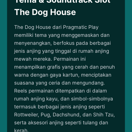
The Dog House
The Dog House dari Pragmatic Play
memiliki tema yang menggemaskan dan
menyenangkan, berfokus pada berbagai
jenis anjing yang tinggal di rumah anjing
mewah mereka. Permainan ini
menampilkan grafis yang cerah dan penuh
warna dengan gaya kartun, menciptakan
suasana yang ceria dan mengundang.
Reels permainan ditempatkan di dalam
rumah anjing kayu, dan simbol-simbolnya
termasuk berbagai jenis anjing seperti
Rottweiler, Pug, Dachshund, dan Shih Tzu,
serta aksesori anjing seperti tulang dan
kerah.