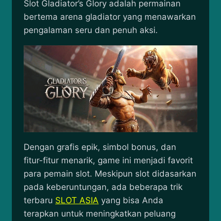
Slot Gladiator’s Glory adalah permainan
bertema arena gladiator yang menawarkan
pengalaman seru dan penuh aksi.
Dengan grafis epik, simbol bonus, dan
fitur-fitur menarik, game ini menjadi favorit
para pemain slot. Meskipun slot didasarkan
pada keberuntungan, ada beberapa trik
terbaru
SLOT ASIA
yang bisa Anda
terapkan untuk meningkatkan peluang