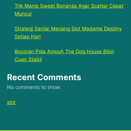
Trik Manis Sweet Bonanza Agar Scatter Cepat
Muncul
Strategi Santai Menang Slot Madame Destiny
Setiap Hari
Bocoran Pola Ampuh The Dog House Bikin
Cuan Stabil
Recent Comments
No comments to show.
slot