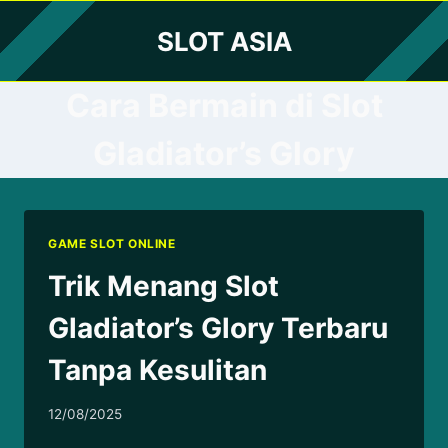
Skip
SLOT ASIA
to
content
Cara Bermain di Slot
Gladiator’s Glory
GAME SLOT ONLINE
Trik Menang Slot
Gladiator’s Glory Terbaru
Tanpa Kesulitan
By
12/08/2025
adminbordea