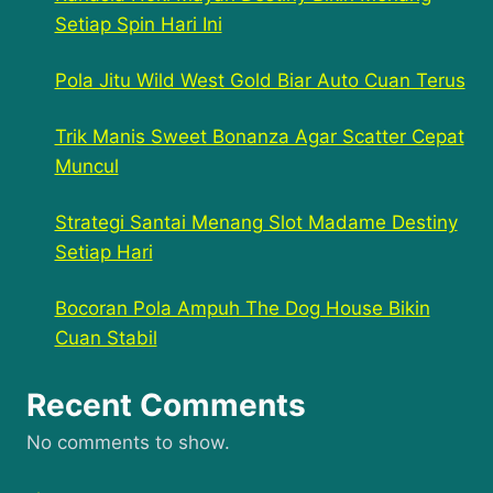
Setiap Spin Hari Ini
Pola Jitu Wild West Gold Biar Auto Cuan Terus
Trik Manis Sweet Bonanza Agar Scatter Cepat
Muncul
Strategi Santai Menang Slot Madame Destiny
Setiap Hari
Bocoran Pola Ampuh The Dog House Bikin
Cuan Stabil
Recent Comments
No comments to show.