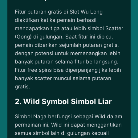
Fitur putaran gratis di Slot Wu Long
diaktifkan ketika pemain berhasil
mendapatkan tiga atau lebih simbol Scatter
(Gong) di gulungan. Saat fitur ini dipicu,
pemain diberikan sejumlah putaran gratis,
dengan potensi untuk memenangkan lebih
banyak putaran selama fitur berlangsung.
Fitur free spins bisa diperpanjang jika lebih
banyak scatter muncul selama putaran
gratis.
2.
Wild Symbol Simbol Liar
Simbol Naga berfungsi sebagai Wild dalam
permainan ini. Wild ini dapat menggantikan
semua simbol lain di gulungan kecuali