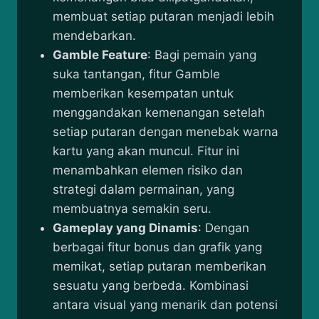
membuat setiap putaran menjadi lebih
mendebarkan.
Gamble Feature
: Bagi pemain yang
suka tantangan, fitur Gamble
memberikan kesempatan untuk
menggandakan kemenangan setelah
setiap putaran dengan menebak warna
kartu yang akan muncul. Fitur ini
menambahkan elemen risiko dan
strategi dalam permainan, yang
membuatnya semakin seru.
Gameplay yang Dinamis
: Dengan
berbagai fitur bonus dan grafik yang
memikat, setiap putaran memberikan
sesuatu yang berbeda. Kombinasi
antara visual yang menarik dan potensi