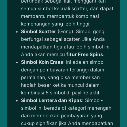
bertindak sebagai liar, menggantikan
semua simbol kecuali scatter, dan dapat
membantu membentuk kombinasi
kemenangan yang lebih tinggi.
Simbol Scatter
(Gong): Simbol gong
berfungsi sebagai scatter. Jika Anda
mendapatkan tiga atau lebih simbol ini,
Anda akan memicu
fitur Free Spins
.
Simbol Koin Emas
: Ini adalah simbol
dengan pembayaran tertinggi dalam
permainan, yang bisa memberikan
hadiah besar ketika muncul dalam
kombinasi 5 simbol di payline aktif.
Simbol Lentera dan Kipas
: Simbol-
simbol ini berada di kategori menengah
dan memberikan pembayaran yang
cukup signifikan jika Anda mendapatkan