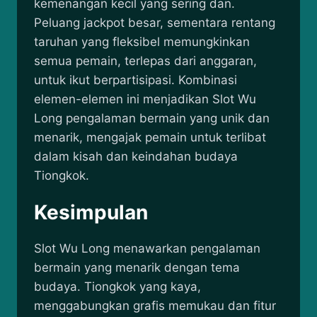
kemenangan kecil yang sering dan.
Peluang jackpot besar, sementara rentang
taruhan yang fleksibel memungkinkan
semua pemain, terlepas dari anggaran,
untuk ikut berpartisipasi. Kombinasi
elemen-elemen ini menjadikan Slot Wu
Long pengalaman bermain yang unik dan
menarik, mengajak pemain untuk terlibat
dalam kisah dan keindahan budaya
Tiongkok.
Kesimpulan
Slot Wu Long menawarkan pengalaman
bermain yang menarik dengan tema
budaya. Tiongkok yang kaya,
menggabungkan grafis memukau dan fitur