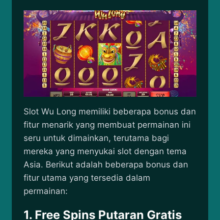
Slot Wu Long memiliki beberapa bonus dan
fitur menarik yang membuat permainan ini
seru untuk dimainkan, terutama bagi
mereka yang menyukai slot dengan tema
Asia. Berikut adalah beberapa bonus dan
fitur utama yang tersedia dalam
permainan:
1.
Free Spins Putaran Gratis