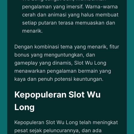
pengalaman yang imersif. Warna-warna
cerah dan animasi yang halus membuat
setiap putaran terasa memuaskan dan
menarik.
Dengan kombinasi tema yang menarik, fitur
bonus yang menguntungkan, dan
gameplay yang dinamis, Slot Wu Long
menawarkan pengalaman bermain yang
kaya dan penuh potensi keuntungan.
Kepopuleran Slot Wu
Long
Kepopuleran Slot Wu Long telah meningkat
pesat sejak peluncurannya, dan ada