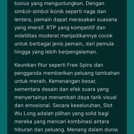
bonus yang menguntungkan. Dengan
simbol-simbol ikonik seperti naga dan
lentera, pemain dapat merasakan suasana
yang imersif. RTP yang kompetitif dan
volatilitas moderat menjadikannya cocok
untuk berbagai jenis pemain, dari pemula
hingga yang lebih berpengalaman.
Keunikan fitur seperti Free Spins dan
pengganda memberikan peluang tambahan
untuk meraih. Kemenangan besar,
sementara desain dan efek suara yang
menyertainya menambah daya tarik visual
dan emosional. Secara keseluruhan, Slot
Wu Long adalah pilihan yang solid bagi
mereka yang mencari kombinasi antara
hiburan dan peluang. Menang dalam dunia