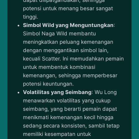
dapat dilipatgandakan, sehingga
potensi untuk menang besar sangat
tinggi.
Simbol Wild yang Menguntungkan
:
Simbol Naga Wild membantu
meningkatkan peluang kemenangan
dengan menggantikan simbol lain,
kecuali Scatter. Ini memudahkan pemain
untuk membentuk kombinasi
kemenangan, sehingga memperbesar
potensi keuntungan.
Volatilitas yang Seimbang
: Wu Long
menawarkan volatilitas yang cukup
seimbang, yang berarti pemain dapat
menikmati kemenangan kecil hingga
sedang secara konsisten, sambil tetap
memiliki kesempatan untuk