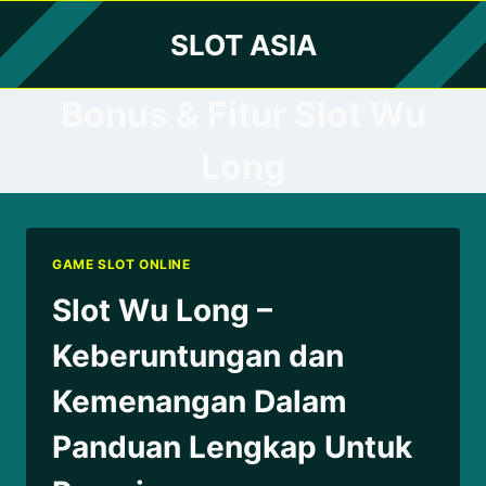
Skip
SLOT ASIA
to
content
Bonus & Fitur Slot Wu
Long
GAME SLOT ONLINE
Slot Wu Long –
Keberuntungan dan
Kemenangan Dalam
Panduan Lengkap Untuk