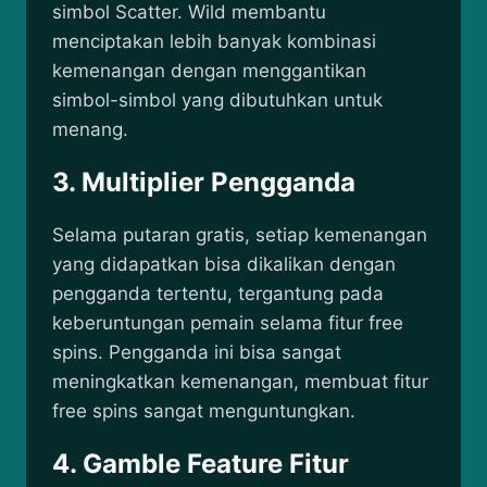
simbol Scatter. Wild membantu
menciptakan lebih banyak kombinasi
kemenangan dengan menggantikan
simbol-simbol yang dibutuhkan untuk
menang.
3.
Multiplier Pengganda
Selama putaran gratis, setiap kemenangan
yang didapatkan bisa dikalikan dengan
pengganda tertentu, tergantung pada
keberuntungan pemain selama fitur free
spins. Pengganda ini bisa sangat
meningkatkan kemenangan, membuat fitur
free spins sangat menguntungkan.
4.
Gamble Feature Fitur