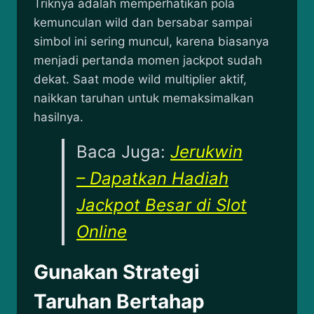
Triknya adalah memperhatikan pola
kemunculan wild dan bersabar sampai
simbol ini sering muncul, karena biasanya
menjadi pertanda momen jackpot sudah
dekat. Saat mode wild multiplier aktif,
naikkan taruhan untuk memaksimalkan
hasilnya.
Baca Juga:
Jerukwin
– Dapatkan Hadiah
Jackpot Besar di Slot
Online
Gunakan Strategi
Taruhan Bertahap