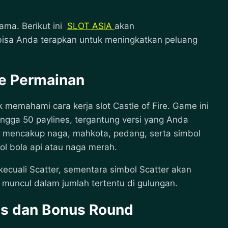
ama. Berikut ini
SLOT ASIA
akan
bisa Anda terapkan untuk meningkatkan peluang
me Permainan
 memahami cara kerja slot Castle of Fire. Game ini
ingga 50 paylines, tergantung versi yang Anda
 mencakup naga, mahkota, pedang, serta simbol
ol bola api atau naga merah.
kecuali Scatter, sementara simbol Scatter akan
a muncul dalam jumlah tertentu di gulungan.
ns dan Bonus Round