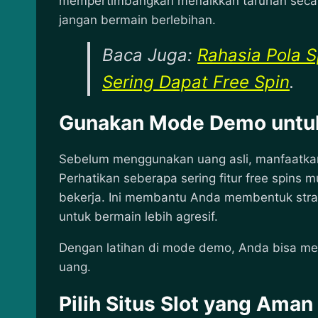
mempertimbangkan menaikkan taruhan secar
jangan bermain berlebihan.
Baca Juga:
Rahasia Pola 
Sering Dapat Free Spin
.
Gunakan Mode Demo untuk
Sebelum menggunakan uang asli, manfaatk
Perhatikan seberapa sering fitur free spins
bekerja. Ini membantu Anda membentuk strat
untuk bermain lebih agresif.
Dengan latihan di mode demo, Anda bisa mem
uang.
Pilih Situs Slot yang Aman