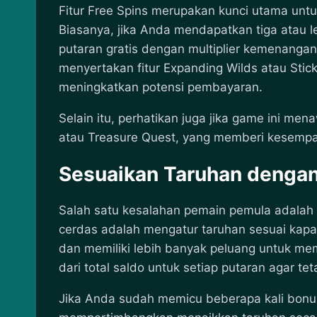
Fitur Free Spins merupakan kunci utama untu
Biasanya, jika Anda mendapatkan tiga atau 
putaran gratis dengan multiplier kemenangan
menyertakan fitur Expanding Wilds atau Stick
meningkatkan potensi pembayaran.
Selain itu, perhatikan juga jika game ini me
atau Treasure Quest, yang memberi kesempa
Sesuaikan Taruhan denga
Salah satu kesalahan pemain pemula adalah be
cerdas adalah mengatur taruhan sesuai kapa
dan memiliki lebih banyak peluang untuk me
dari total saldo untuk setiap putaran agar te
Jika Anda sudah memicu beberapa kali bonu