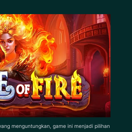
yang menguntungkan, game ini menjadi pilihan