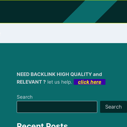
e
NEED BACKLINK HIGH QUALITY and
RELEVANT ?
let us help.
click here
Search
Search
Recent Posts