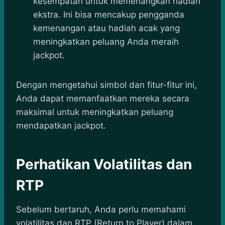
kesempatan untuk memenangkan hadiah
ekstra. Ini bisa mencakup pengganda
kemenangan atau hadiah acak yang
meningkatkan peluang Anda meraih
jackpot.
Dengan mengetahui simbol dan fitur-fitur ini,
Anda dapat memanfaatkan mereka secara
maksimal untuk meningkatkan peluang
mendapatkan jackpot.
Perhatikan Volatilitas dan
RTP
Sebelum bertaruh, Anda perlu memahami
volatilitas dan RTP (Return to Player) dalam