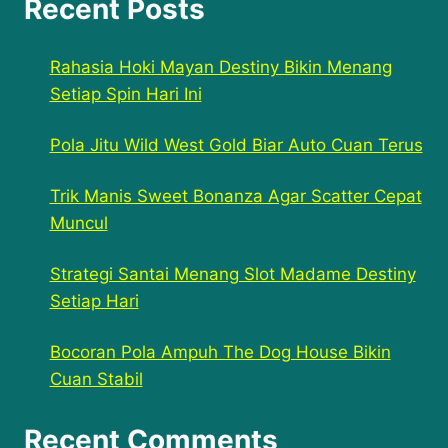
Recent Posts
Rahasia Hoki Mayan Destiny Bikin Menang
Setiap Spin Hari Ini
Pola Jitu Wild West Gold Biar Auto Cuan Terus
Trik Manis Sweet Bonanza Agar Scatter Cepat
Muncul
Strategi Santai Menang Slot Madame Destiny
Setiap Hari
Bocoran Pola Ampuh The Dog House Bikin
Cuan Stabil
Recent Comments