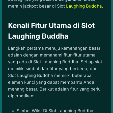
meraih jackpot besar di Slot
Laughing Buddha
.
Kenali Fitur Utama di Slot
Laughing Buddha
Langkah pertama menuju kemenangan besar
adalah dengan memahami fitur-fitur utama
yang ada di Slot Laughing Buddha. Setiap slot
memiliki simbol dan fitur yang berbeda, dan
Slot Laughing Buddha memiliki beberapa
elemen kunci yang dapat membantu Anda
menang besar. Berikut adalah fitur yang perlu
diperhatikan:
Simbol Wild: Di Slot Laughing Buddha,