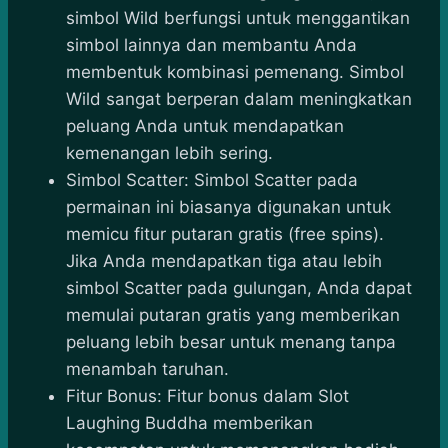
simbol Wild berfungsi untuk menggantikan
simbol lainnya dan membantu Anda
membentuk kombinasi pemenang. Simbol
Wild sangat berperan dalam meningkatkan
peluang Anda untuk mendapatkan
kemenangan lebih sering.
Simbol Scatter: Simbol Scatter pada
permainan ini biasanya digunakan untuk
memicu fitur putaran gratis (free spins).
Jika Anda mendapatkan tiga atau lebih
simbol Scatter pada gulungan, Anda dapat
memulai putaran gratis yang memberikan
peluang lebih besar untuk menang tanpa
menambah taruhan.
Fitur Bonus: Fitur bonus dalam Slot
Laughing Buddha memberikan