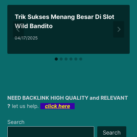
Trik Sukses Menang Besar Di Slot
Wild Bandito
By
04/17/2025
adminbordea
NEED BACKLINK HIGH QUALITY and RELEVANT
?
let us help.
click here
Search
Search