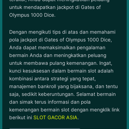
untuk mendapatkan jackpot di Gates of
Olympus 1000 Dice.
Dengan mengikuti tips di atas dan memahami
pola jackpot di Gates of Olympus 1000 Dice,
Anda dapat memaksimalkan pengalaman
bermain Anda dan meningkatkan peluang
untuk membawa pulang kemenangan. Ingat,
kunci kesuksesan dalam bermain slot adalah
kombinasi antara strategi yang tepat,
manajemen bankroll yang bijaksana, dan tentu
saja, sedikit keberuntungan. Selamat bermain
dan simak terus informasi dan pola
kemenangan bermain slot dengan mengklik link
berikut ini
SLOT GACOR ASIA
.