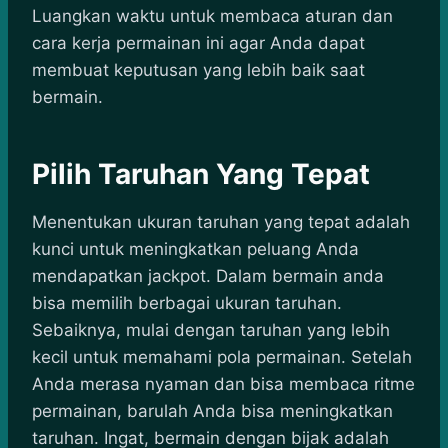
Luangkan waktu untuk membaca aturan dan
cara kerja permainan ini agar Anda dapat
membuat keputusan yang lebih baik saat
bermain.
Pilih Taruhan Yang Tepat
Menentukan ukuran taruhan yang tepat adalah
kunci untuk meningkatkan peluang Anda
mendapatkan jackpot. Dalam bermain anda
bisa memilih berbagai ukuran taruhan.
Sebaiknya, mulai dengan taruhan yang lebih
kecil untuk memahami pola permainan. Setelah
Anda merasa nyaman dan bisa membaca ritme
permainan, barulah Anda bisa meningkatkan
taruhan. Ingat, bermain dengan bijak adalah