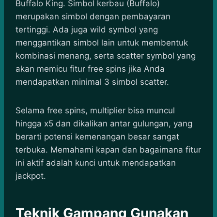
Buffalo King. Simbol kerbau (Buffalo)
merupakan simbol dengan pembayaran
tertinggi. Ada juga wild symbol yang
menggantikan simbol lain untuk membentuk
kombinasi menang, serta scatter symbol yang
akan memicu fitur free spins jika Anda
mendapatkan minimal 3 simbol scatter.
Selama free spins, multiplier bisa muncul
hingga x5 dan dikalikan antar gulungan, yang
berarti potensi kemenangan besar sangat
terbuka. Memahami kapan dan bagaimana fitur
ini aktif adalah kunci untuk mendapatkan
jackpot.
Teknik Gampang Gunakan