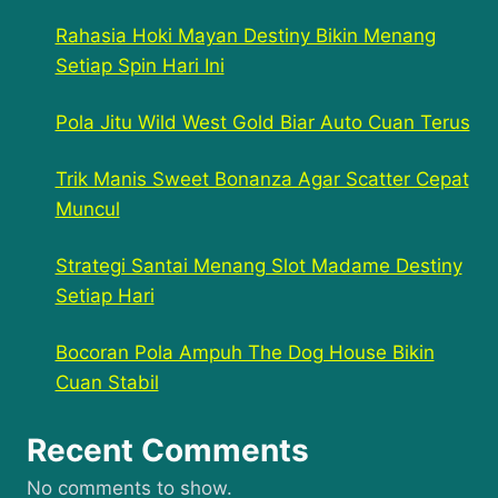
Rahasia Hoki Mayan Destiny Bikin Menang
Setiap Spin Hari Ini
Pola Jitu Wild West Gold Biar Auto Cuan Terus
Trik Manis Sweet Bonanza Agar Scatter Cepat
Muncul
Strategi Santai Menang Slot Madame Destiny
Setiap Hari
Bocoran Pola Ampuh The Dog House Bikin
Cuan Stabil
Recent Comments
No comments to show.