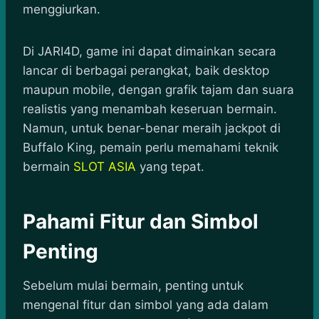
menggiurkan.
Di JARI4D, game ini dapat dimainkan secara
lancar di berbagai perangkat, baik desktop
maupun mobile, dengan grafik tajam dan suara
realistis yang menambah keseruan bermain.
Namun, untuk benar-benar meraih jackpot di
Buffalo King, pemain perlu memahami teknik
bermain
SLOT ASIA
yang tepat.
Pahami Fitur dan Simbol
Penting
Sebelum mulai bermain, penting untuk
mengenal fitur dan simbol yang ada dalam