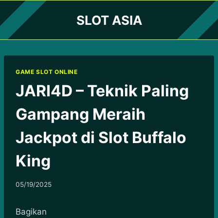
Skip
SLOT ASIA
to
content
GAME SLOT ONLINE
JARI4D – Teknik Paling
Gampang Meraih
Jackpot di Slot Buffalo
King
By
05/19/2025
adminbordea
Bagikan