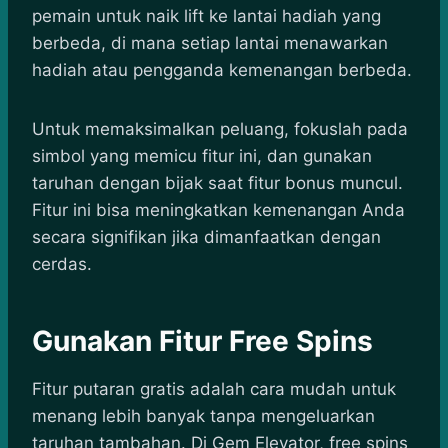
pemain untuk naik lift ke lantai hadiah yang
berbeda, di mana setiap lantai menawarkan
hadiah atau pengganda kemenangan berbeda.
Untuk memaksimalkan peluang, fokuslah pada
simbol yang memicu fitur ini, dan gunakan
taruhan dengan bijak saat fitur bonus muncul.
Fitur ini bisa meningkatkan kemenangan Anda
secara signifikan jika dimanfaatkan dengan
cerdas.
Gunakan Fitur Free Spins
Fitur putaran gratis adalah cara mudah untuk
menang lebih banyak tanpa mengeluarkan
taruhan tambahan. Di Gem Elevator, free spins