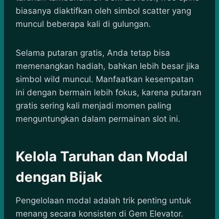
biasanya diaktifkan oleh simbol scatter yang
muncul beberapa kali di gulungan.
Selama putaran gratis, Anda tetap bisa
memenangkan hadiah, bahkan lebih besar jika
simbol wild muncul. Manfaatkan kesempatan
ini dengan bermain lebih fokus, karena putaran
gratis sering kali menjadi momen paling
menguntungkan dalam permainan slot ini.
Kelola Taruhan dan Modal
dengan Bijak
Pengelolaan modal adalah trik penting untuk
menang secara konsisten di Gem Elevator.