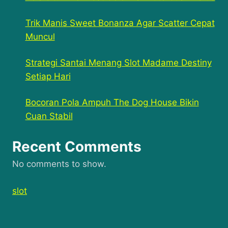
Trik Manis Sweet Bonanza Agar Scatter Cepat
Muncul
Strategi Santai Menang Slot Madame Destiny
Setiap Hari
Bocoran Pola Ampuh The Dog House Bikin
Cuan Stabil
Recent Comments
No comments to show.
slot