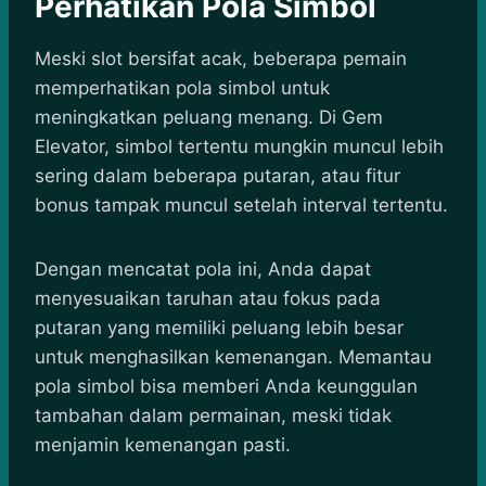
Perhatikan Pola Simbol
Meski slot bersifat acak, beberapa pemain
memperhatikan pola simbol untuk
meningkatkan peluang menang. Di Gem
Elevator, simbol tertentu mungkin muncul lebih
sering dalam beberapa putaran, atau fitur
bonus tampak muncul setelah interval tertentu.
Dengan mencatat pola ini, Anda dapat
menyesuaikan taruhan atau fokus pada
putaran yang memiliki peluang lebih besar
untuk menghasilkan kemenangan. Memantau
pola simbol bisa memberi Anda keunggulan
tambahan dalam permainan, meski tidak
menjamin kemenangan pasti.