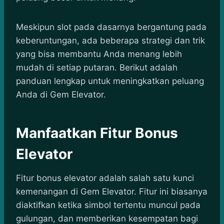
Meskipun slot pada dasarnya bergantung pada
keberuntungan, ada beberapa strategi dan trik
yang bisa membantu Anda menang lebih
mudah di setiap putaran. Berikut adalah
panduan lengkap untuk meningkatkan peluang
Anda di Gem Elevator.
Manfaatkan Fitur Bonus
Elevator
Fitur bonus elevator adalah salah satu kunci
kemenangan di Gem Elevator. Fitur ini biasanya
diaktifkan ketika simbol tertentu muncul pada
gulungan, dan memberikan kesempatan bagi